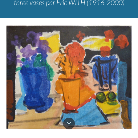
three vases
par
Eric WITH (1916-2000)