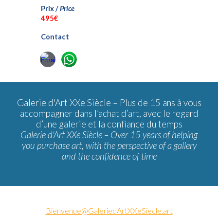
Prix /
Price
49
5€
Contact
Galerie d'Art XXe Siècle –
Plus de 15 ans à vous
accompagner dans l’achat d’art, avec le regard
d’une galerie et la confiance du temps
Galerie d'Art XXe Siècle – Over 15 years of helping
you purchase art, with the perspective of a gallery
and the confidence of time
Bienvenue@GaleriedArtXXeSiecle.art