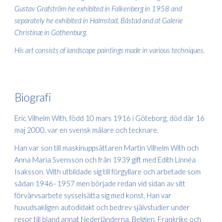
Gustav Grafström he exhibited in Falkenberg in 1958 and
separately he exhibited in Halmstad, Båstad and at Galerie
Christinæ in Gothenburg.
His art consists of landscape paintings made in various techniques.
Biogra
fi
Eric Vilhelm With, född 10 mars 1916 i Göteborg, död där 16
maj 2000, var en svensk målare och tecknare.
Han var son till maskinuppsättaren Martin Vilhelm With och
Anna Maria Svensson och från 1939 gift med Edith Linnéa
Isaksson. With utbildade sig till förgyllare och arbetade som
sådan 1946–1957 men började redan vid sidan av sitt
förvärvsarbete sysselsätta sig med konst. Han var
huvudsakligen autodidakt och bedrev självstudier under
resor till bland annat Nederländerna, Belgien, Frankrike och