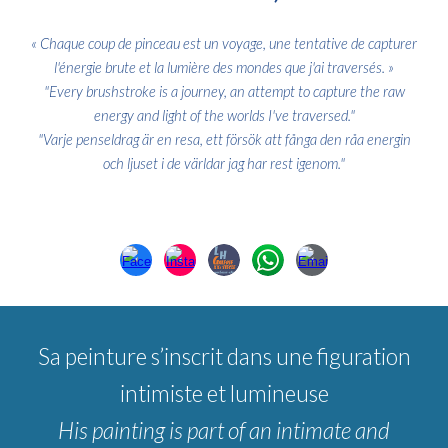
« Chaque coup de pinceau est un voyage, une tentative de capturer
l'énergie brute et la lumière des mondes que j'ai traversés. »
"Every brushstroke is a journey, an attempt to capture the raw
energy and light of the worlds I've traversed."
"Varje penseldrag är en resa, ett försök att fånga den råa energin
och ljuset i de världar jag har rest igenom."
S
a peinture s’inscrit dans une figuration
intimiste et lumineuse
His painting is part of an intimate and