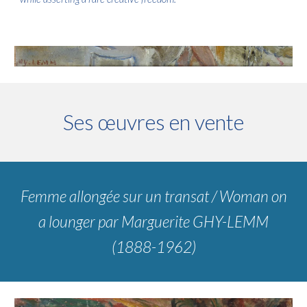
Ses œuvres en vente
Femme allongée sur un transat / Woman on
a lounger
par
Marguerite GHY-LEMM
(1888-1962)