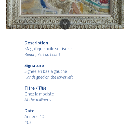
Description
Magnifique huile sur isorel
Beautiful oil on board
Signature
Signée en bas à
gauch
e
Handsigned on the lower
left
Titre /
Title
Chez la modiste
At the milliner's
Date
Années 40
40s