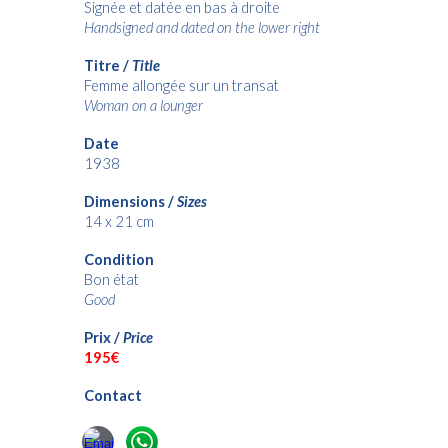
Signée et datée en bas à droite
Handsigned and dated on the lower right
Titre /
Title
Femme allongée sur un transat
Woman on a lounger
Date
1938
Dimensions /
Sizes
14 x 21 cm
Condition
Bon état
Good
Prix /
Price
1
9
5€
Contact