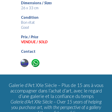
Dimensions /
Sizes
26
x 33 cm
Condition
Bon état
Good
Prix /
Price
VENDUE /
SOLD
Contact
Galerie d'Art XXe Siècle –
Plus de 15 ans à vous
accompagner dans l’achat d’art, avec le regard
d’une galerie et la confiance du temps
Galerie d'Art XXe Siècle – Over 15 years of helping
you purchase art, with the perspective of a gallery