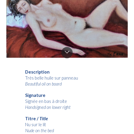
Description
Très belle huile sur panneau
Beautiful oil on board
Signature
Signée en bas à droite
Handsigned on lower right
Titre /
Title
Nu sur le lit
Nude on the bed