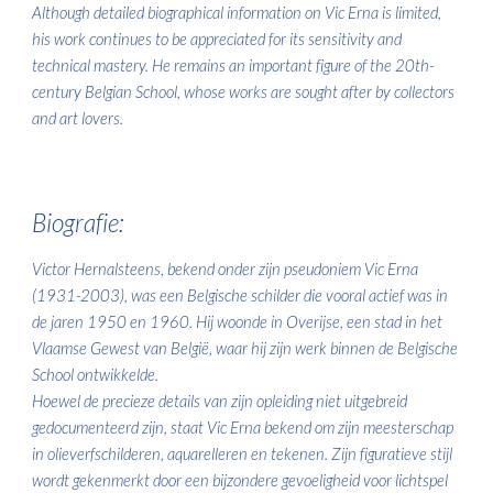
Although detailed biographical information on Vic Erna is limited,
his work continues to be appreciated for its sensitivity and
technical mastery. He remains an important figure of the 20th-
century Belgian School, whose works are sought after by collectors
and art lovers.
Biogra
fie
:
Victor Hernalsteens, bekend onder zijn pseudoniem Vic Erna
(1931-2003), was een Belgische schilder die vooral actief was in
de jaren 1950 en 1960. Hij woonde in Overijse, een stad in het
Vlaamse Gewest van België, waar hij zijn werk binnen de Belgische
School ontwikkelde.
Hoewel de precieze details van zijn opleiding niet uitgebreid
gedocumenteerd zijn, staat Vic Erna bekend om zijn meesterschap
in olieverfschilderen, aquarelleren en tekenen. Zijn figuratieve stijl
wordt gekenmerkt door een bijzondere gevoeligheid voor lichtspel