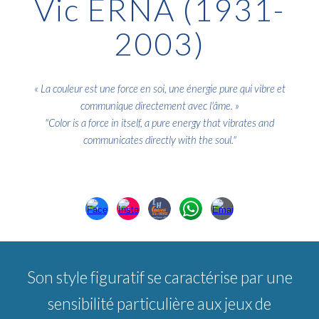
Vic ERNA (1931-
2003)
«
La couleur est une force en soi, une énergie pure qui vibre et
communique directement avec l'âme
. »
"
Color is a force in itself, a pure energy that vibrates and
communicates directly with the soul
."
Son style figuratif se caractérise par une
sensibilité particulière aux jeux de