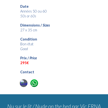
Date
Années 50 ou 60
50s or 60s
Dimensions /
Sizes
27 x 35 cm
Condition
Bon état
Good
Prix /
Price
29
5€
Contact
Nu sur le lit / Nude on the bed
par Vic ERNA