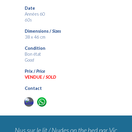
Date
Années 60
6
0s
Dimensions /
Sizes
38
x
46
cm
Condition
Bon état
Good
Prix /
Price
VENDUE /
SOLD
Contact
Nus sur le lit / Nudes on the bed
par Vic