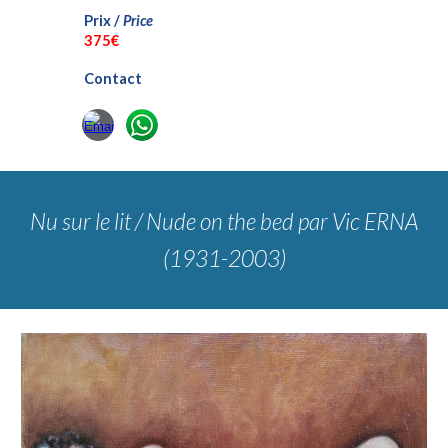
Prix /
Price
375€
Contact
Nu sur le lit / Nude on the bed
par Vic ERNA
(1931-2003)