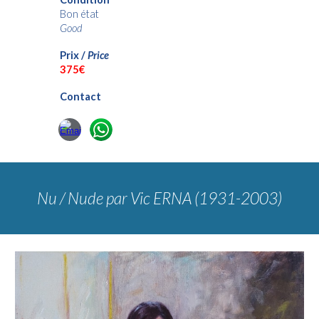
Bon état
Good
Prix /
Price
37
5€
Contact
Nu / Nude
par Vic ERNA (1931-2003)