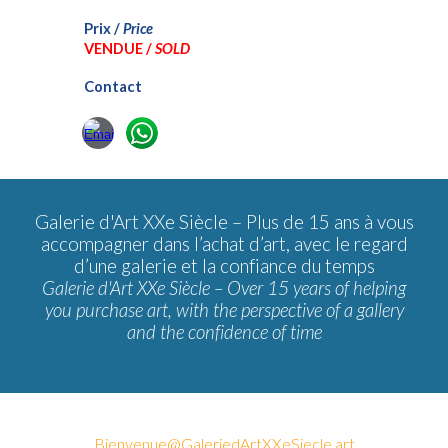
Prix /
Price
VENDUE /
SOLD
Contact
Galerie d'Art XXe Siècle –
Plus de 15 ans à vous
accompagner dans l’achat d’art, avec le regard
d’une galerie et la confiance du temps
Galerie d'Art XXe Siècle – Over 15 years of helping
you purchase art, with the perspective of a gallery
and the confidence of time
Bienvenue@GaleriedArtXXeSiecle.art