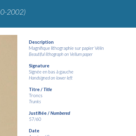
20-2002)
Description
Magnifique lithographie sur papier Vélin
Beautiful lithograph on Vellum paper
Signature
Signée en bas à
gauch
e
Handsigned on lower left
Titre /
Title
Troncs
Trunks
Justifiée /
Numbered
57
/
6
0
Date