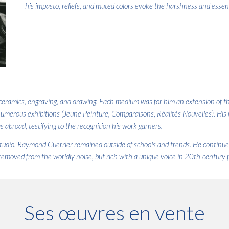
his impasto, reliefs, and muted colors evoke the harshness and essen
in ceramics, engraving, and drawing. Each medium was for him an extension of t
numerous exhibitions (Jeune Peinture, Comparaisons, Réalités Nouvelles). His 
 abroad, testifying to the recognition his work garners.
studio, Raymond Guerrier remained outside of schools and trends. He continued 
removed from the worldly noise, but rich with a unique voice in 20th-century p
Ses œuvres en vente