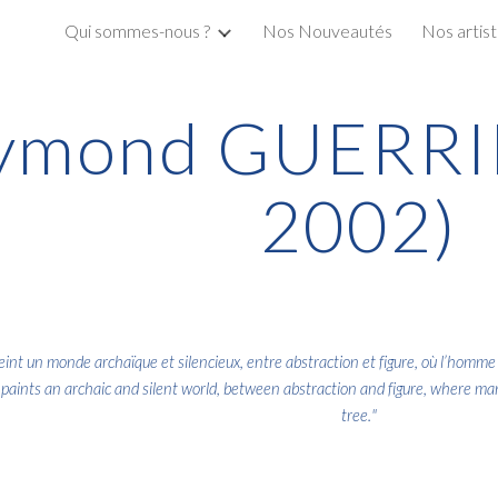
Qui sommes-nous ?
Nos Nouveautés
Nos artis
ip to main content
Skip to navigat
ymond GUERRI
2002)
un monde archaïque et silencieux, entre abstraction et figure, où l’homme s
ts an archaic and silent world, between abstraction and figure, where man
tree.
"