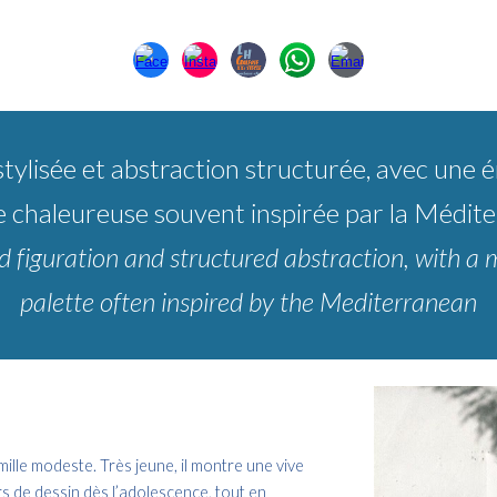
n stylisée et abstraction structurée, avec un
e chaleureuse souvent inspirée par la Médit
zed figuration and structured abstraction, with
palette often inspired by the Mediterranean
lle modeste. Très jeune, il montre une vive
ers de dessin dès l’adolescence, tout en