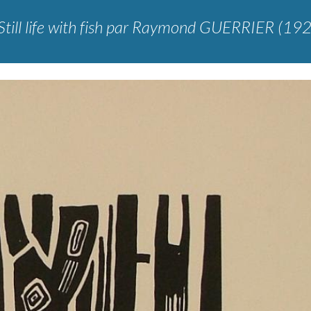
till life with fish
par Raymond GUERRIER (19