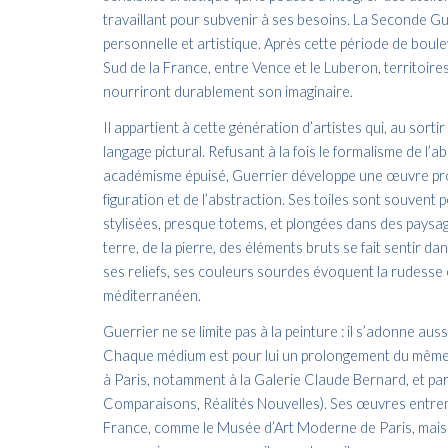
travaillant pour subvenir à ses besoins. La Seconde 
personnelle et artistique. Après cette période de bouleve
Sud de la France, entre Vence et le Luberon, territoires 
nourriront durablement son imaginaire.
Il appartient à cette génération d’artistes qui, au sorti
langage pictural. Refusant à la fois le formalisme de l’a
académisme épuisé, Guerrier développe une œuvre profo
figuration et de l’abstraction. Ses toiles sont souvent
stylisées, presque totems, et plongées dans des paysage
terre, de la pierre, des éléments bruts se fait sentir d
ses reliefs, ses couleurs sourdes évoquent la rudesse 
méditerranéen.
Guerrier ne se limite pas à la peinture : il s’adonne auss
Chaque médium est pour lui un prolongement du même s
à Paris, notamment à la Galerie Claude Bernard, et pa
Comparaisons, Réalités Nouvelles). Ses œuvres entrent
France, comme le Musée d’Art Moderne de Paris, mais a