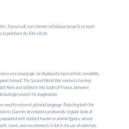
es. Il poursuit son chemin artistique jusqu’à sa mort
 la peinture du XXe siècle.
m a very young age, he displayed a keen artistic sensibility
 support himself. The Second World War marked a turning
he left Paris and settled in the South of France, between
d lastingly nourish his imagination.
the need to reinvent pictorial language. Rejecting both the
icism, Guerrier developed a profoundly singular body of
 populated with stylized human or animal figures, almost
rth, stone, and raw elements is felt in his use of materials: