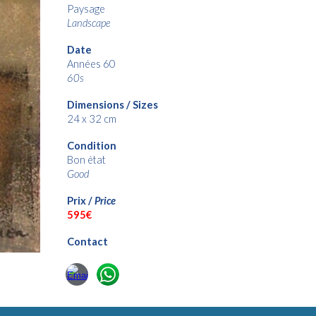
Paysage
Landscape
Date
Années 60
60s
Dimensions / Sizes
24 x 32 cm
Condition
Bon état
Good
Prix /
Price
595
€
Contact