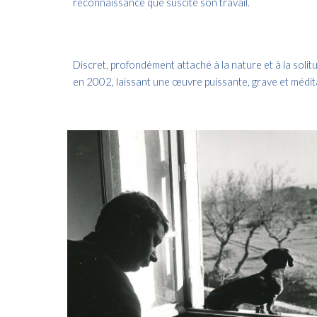
reconnaissance que suscite son travail.
Discret, profondément attaché à la nature et à la solit
en 2002, laissant une œuvre puissante, grave et méditat