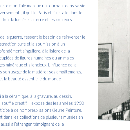
Guerre mondiale marque un tournant dans sa vie
rsements, il quitte Paris et s’installe dans le
dont la lumière, la terre et les couleurs
r de la guerre, ressent le besoin de réinventer le
bstraction pure et la soumission à un
ndément singulière, à la lisière de la
 peuplées de figures humaines ou animales
s minéraux et silencieux. L’influence de la
ans son usage de la matière : ses empâtements,
et la beauté essentielle du monde
i à la céramique, à la gravure, au dessin.
ouffle créatif. Il expose dès les années 1950
rticipe à de nombreux salons (Jeune Peinture,
 dans les collections de plusieurs musées en
ussi à l’étranger, témoignant de la