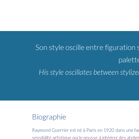
Son style oscille entre figuratio
palett
His style oscillates between styli
Biographie
Raymond Guerrier est né à Paris en 1920 dans une fami
sensibilité artistique qui le pousse à intégrer des ateli