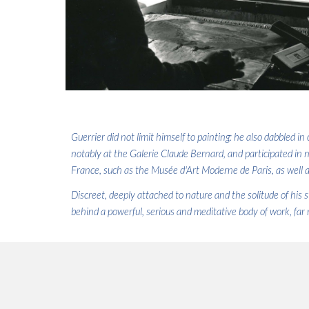
Guerrier did not limit himself to painting: he also dabbled 
notably at the Galerie Claude Bernard, and participated in 
France, such as the Musée d'Art Moderne de Paris, as well as
Discreet, deeply attached to nature and the solitude of his 
behind a powerful, serious and meditative body of work, far 