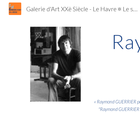
Galerie d'Art XXè Siècle - Le Havre🔅Le spécialiste de l'Ecole de Paris et de la Jeune Peinture | Tableaux | Estampes | Lithographies | Gravures
Sk
Ra
«
Raymond GUERRIER peint 
"
Raymond GUERRIER pain