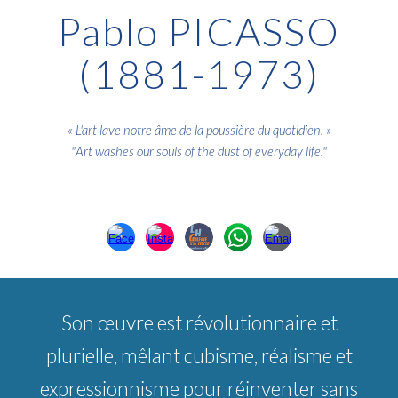
Pablo PICASSO
(1881-1973)
«
L'art lave notre âme de la poussière du quotidien
. »
"
Art washes our souls of the dust of everyday life
."
Son œuvre est révolutionnaire et
plurielle, mêlant cubisme, réalisme et
expressionnisme pour réinventer sans