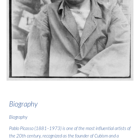
Biography
Biography
Pablo Picasso (1881–1973) is one of the most influential artists of
the 20th century, recognized as the founder of Cubism and a