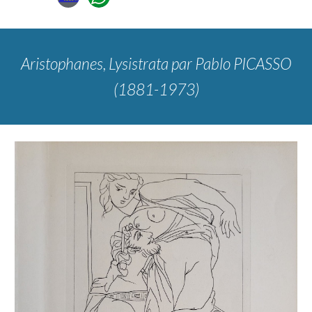
Aristophanes, Lysistrata
par Pablo PICASSO
(1881-1973)