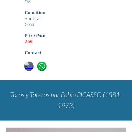
Yes
Condition
Bon état
Good
Prix /
Price
75€
Contact
Toros y Toreros
par Pablo PICASSO (1881-
1973)