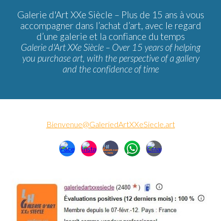
Galerie d'Art XXe Siècle –
Plus de 15 ans à vous
accompagner dans l’achat d’art, avec le regard
d’une galerie et la confiance du temps
Galerie d'Art XXe Siècle – Over 15 years of helping
you purchase art, with the perspective of a gallery
and the confidence of time
Bienvenue@GaleriedArtXXeSiecle.art