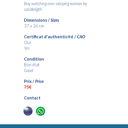
Boy watching over sleeping woman by
candleligth
Dimensions /
Sizes
37 x 26 cm
Certificat d'authenticité /
CAO
Oui
Yes
Condition
Bon état
Good
Prix /
Price
75€
Contact