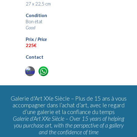
27 x 22,5 cm
Condition
Bon état
Good
Prix /
Price
22
5€
Contact
Galerie d'Art XXe Siècle –
Plus de 15 ans à vous
accompagner dans l’achat d’art, avec le regard
d’une galerie et la confiance du temps
Galerie d'Art XXe Siècle – Over 15 years of helping
you purchase art, with the perspective of a gallery
and the confidence of time