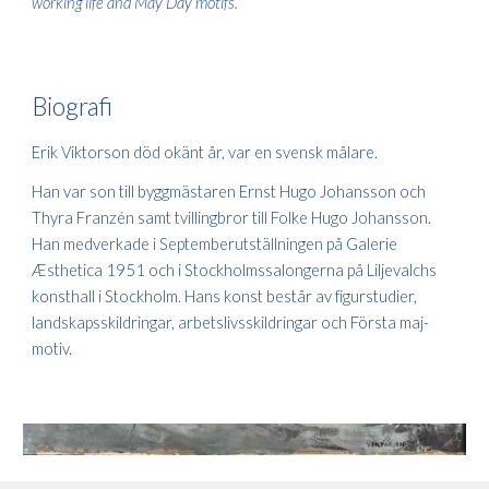
working life and May Day motifs.
Biografi
Erik Viktorson död okänt år, var en svensk målare.
Han var son till byggmästaren Ernst Hugo Johansson och
Thyra Franzén samt tvillingbror till Folke Hugo Johansson.
Han medverkade i Septemberutställningen på Galerie
Æsthetica 1951 och i Stockholmssalongerna på Liljevalchs
konsthall i Stockholm. Hans konst består av figurstudier,
landskapsskildringar, arbetslivsskildringar och Första maj-
motiv.