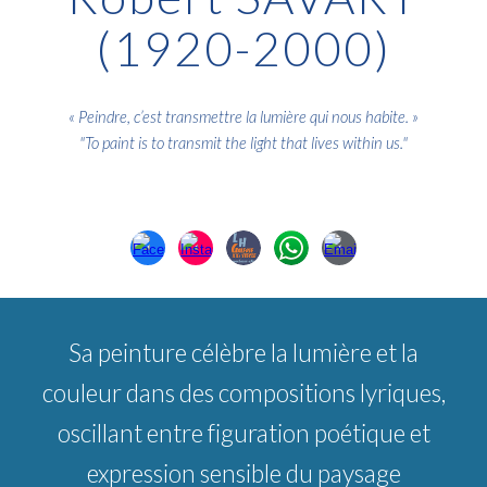
(1920-2000)
«
Peindre, c’est transmettre la lumière qui nous habite
. »
"
To paint is to transmit the light that lives within us
."
S
a peinture
célèbre la lumière et la
couleur dans des compositions lyriques,
oscillant entre figuration poétique et
expression sensible du paysage