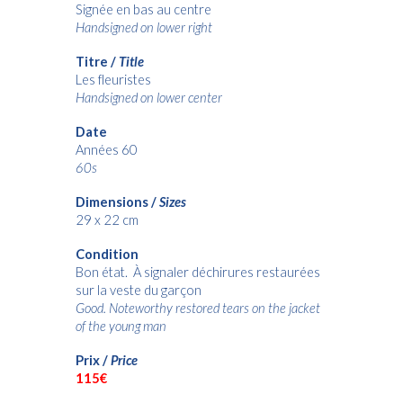
Signée en bas au centre
Handsigned on lower right
Titre /
Title
Les fleuristes
Handsigned on lower center
Date
Années 60
60s
Dimensions /
Sizes
29 x 22 cm
Condition
Bon état. À signaler déchirures restaurées
sur la veste du garçon
Good. Noteworthy restored tears on the jacket
of the young man
Prix /
Price
115€