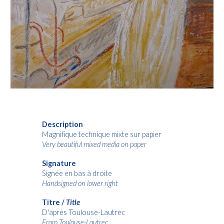
Description
Magnifique technique mixte sur papier
Very beautiful mixed media on paper
Signature
Signée en bas à droite
Handsigned on lower right
Titre /
Title
D'après Toulouse-Lautrec
From Toulouse-Lautrec