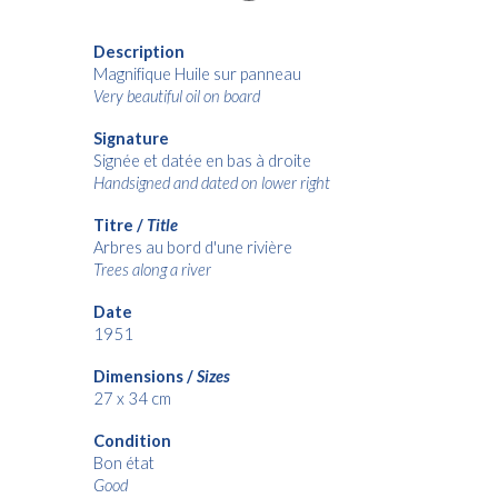
Description
Magnifique Huile sur panneau
Very beautiful oil on board
Signature
Signée et datée en bas à droite
Handsigned and dated on lower right
Titre /
Title
Arbres au bord d'une rivière
Trees along a river
Date
1951
Dimensions /
Sizes
27 x 34 cm
Condition
Bon état
Good