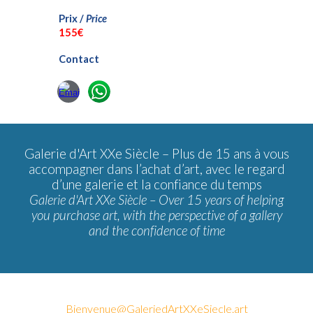
Prix /
Price
15
5€
Contact
Galerie d'Art XXe Siècle –
Plus de 15 ans à vous
accompagner dans l’achat d’art, avec le regard
d’une galerie et la confiance du temps
Galerie d'Art XXe Siècle – Over 15 years of helping
you purchase art, with the perspective of a gallery
and the confidence of time
Bienvenue@GaleriedArtXXeSiecle.art