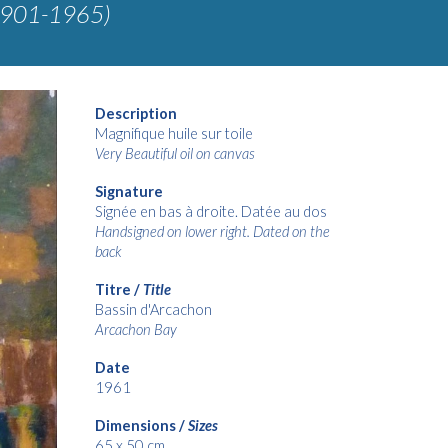
1901-1965)
Description
Magnifique huile sur toile
Very Beautiful oil on canvas
Signature
Signée en bas à droite. Datée au dos
Handsigned on lower right. Dated on the
back
Titre /
Title
B
assin d'Arcachon
Arcachon Bay
Date
19
61
Dimensions /
Sizes
65 x 50
cm