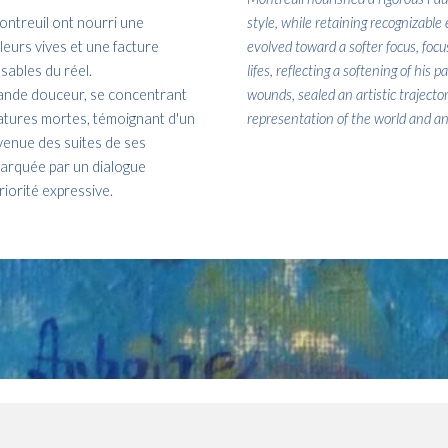
ontreuil ont nourri une
style, while retaining recognizable e
eurs vives et une facture
evolved toward a softer focus, focu
sables du réel.
lifes, reflecting a softening of his
 grande douceur, se concentrant
wounds, sealed an artistic traject
 natures mortes, témoignant d'un
representation of the world and an 
venue des suites de ses
 marquée par un dialogue
iorité expressive.