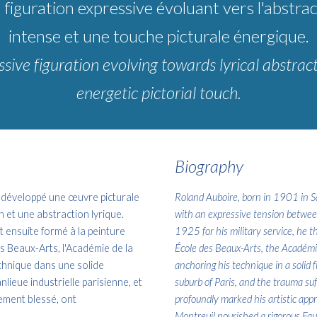
 figuration expressive évoluant vers l'abstra
intense et une touche picturale énergique.
essive figuration evolving towards lyrical abstrac
energetic pictorial touch.
Biography
 développé une œuvre picturale
Roland Auboire, born in 1901 in Sa
n et une abstraction lyrique.
with an expressive tension between 
st ensuite formé à la peinture
1925 for his military service, he th
es Beaux-Arts, l'Académie de la
École des Beaux-Arts, the Académ
chnique dans une solide
anchoring his technique in a solid f
nlieue industrielle parisienne, et
suburb of Paris, and the trauma suf
vement blessé, ont
profoundly marked his artistic appr
Montreuil nourished a rigorous Fauv