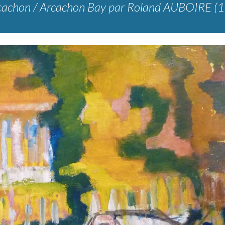
rcachon
/
Arcachon Bay
par Roland AUBOIRE (