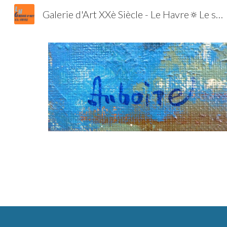
Galerie d'Art XXè Siècle - Le Havre🔅Le spécialiste de l'Ecole de Paris et de la Jeune Peinture | Tableaux | Estampes | Lithographies | Gravures
Sk