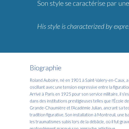
Son style se caractérise par une
His style is characterized by expr
Biographie
Roland Auboire, né en 1901 à Saint-Valery-en-Caux, a
oscillant avec une tension expressive entre la figuratio
Arrivé à Paris en 1925 pour son service militaire, il s'e
dans des institutions prestigieuses telles que l'École d
Grande-Chaumière et l'Académie Julian, ancrant sa te
tradition figurative. Son installation à Montreuil, une ba
les traumatismes subis lors de la débâcle, où il fut gra
profondément marqué son approche artistique.