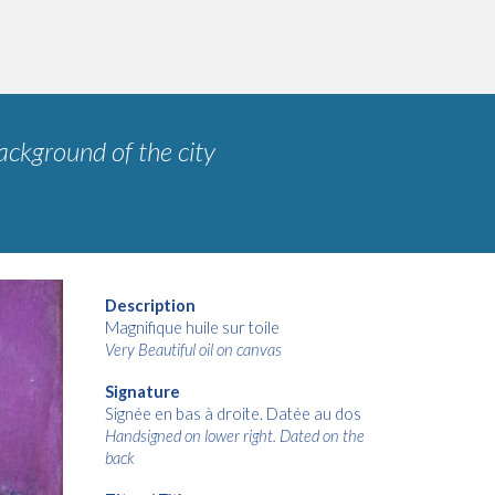
background of the city
Description
Magnifique huile sur toile
Very Beautiful oil on canvas
Signature
Signée en bas à droite
. D
atée au dos
Handsigned
on lower right. D
ated on the
back