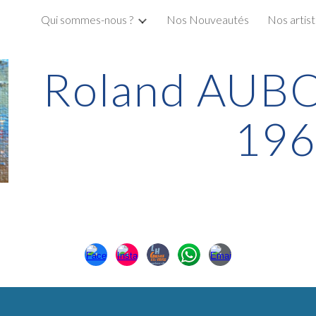
Qui sommes-nous ?
Nos Nouveautés
Nos artis
ip to main content
Skip to navigat
Roland AUBO
196