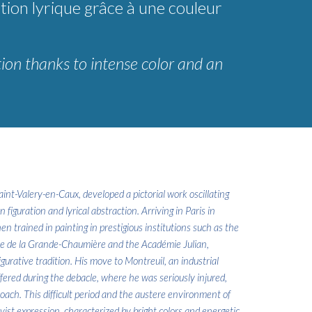
ction lyrique grâce à une couleur
tion thanks to intense color and an
int-Valery-en-Caux, developed a pictorial work oscillating
figuration and lyrical abstraction. Arriving in Paris in
en trained in painting in prestigious institutions such as the
ie de la Grande-Chaumière and the Académie Julian,
igurative tradition. His move to Montreuil, an industrial
fered during the debacle, where he was seriously injured,
oach. This difficult period and the austere environment of
ist expression, characterized by bright colors and energetic