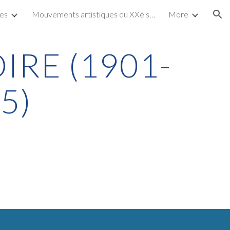
tes
Mouvements artistiques du XXè siècle
More
ion
IRE (1901-
5)