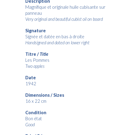
Description
Magnifique et originale huile c
ubisante
sur
panneau
Very original and beautiful
cubist
oil on board
Signature
Signée et datée en bas à droite
Handsigned and dated on lower right
Titre /
Title
Les Pommes
Two apples
Date
1942
Dimensions / Sizes
16
x 22 cm
Condition
Bon état
Good