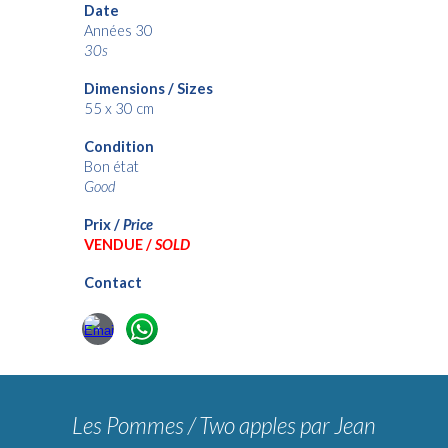
Date
Années
30
3
0s
Dimensions / Sizes
5
5
x 30 cm
Condition
Bon état
Good
Prix /
Price
VENDUE /
SOLD
Contact
Les Pommes / Two apples
par Jean