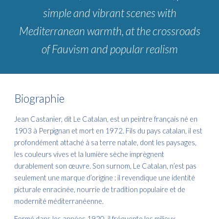
simple and vibrant scenes with
Mediterranean warmth, at the crossroads
of Fauvism and popular realism
Biographie
Jean Castanier, dit Le Catalan, est un peintre français né en
1903 à Perpignan et mort en 1972. Fils du pays catalan, il est
profondément attaché à sa terre natale, dont les paysages,
les couleurs vives et la lumière sèche imprègnent
durablement son œuvre. Son surnom, Le Catalan, n’est pas
seulement une marque d’origine : il revendique une identité
picturale enracinée, nourrie de tradition populaire et de
modernité méditerranéenne.
Formé dans les années 1920, il fréquente les milieux