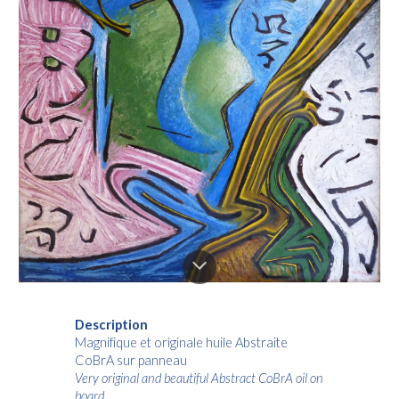
Description
Magnifique et originale huile Abstraite
CoBrA sur panneau
Very original and beautiful Abstract CoBrA oil on
board