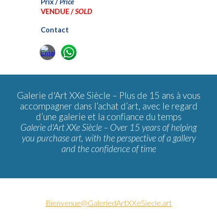
Prix /
Price
VENDUE /
SOLD
Contact
Galerie d'Art XXe Siècle –
Plus de 15 ans à vous
accompagner dans l’achat d’art, avec le regard
d’une galerie et la confiance du temps
Galerie d'Art XXe Siècle – Over 15 years of helping
you purchase art, with the perspective of a gallery
and the confidence of time
Bienvenue@GaleriedArtXXeSiecle.art