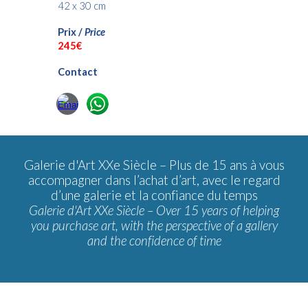
42 x 30 cm
Prix /
Price
24
5€
Contact
Galerie d'Art XXe Siècle –
Plus de 15 ans à vous
accompagner dans l’achat d’art, avec le regard
d’une galerie et la confiance du temps
Galerie d'Art XXe Siècle – Over 15 years of helping
you purchase art, with the perspective of a gallery
and the confidence of time