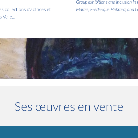
Group exhibitions and inclusion in 
 collections d'actrices et
Marais, Frédérique Hébrard, and Lo
Velle...
Ses œuvres en vente