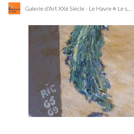
Galerie d'Art XXè Siècle - Le Havre🔅Le spécialiste de l'Ecole de Paris et de la Jeune Peinture | Tableaux | Estampes | Lithographies | Gravures
Sk