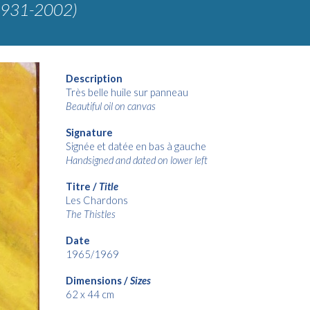
1931-2002)
Description
Très belle huile sur panneau
Beautiful oil on canvas
Signature
Signée et datée en bas à gauche
Handsigned and dated on lower left
Titre /
Title
Les Chardons
The Thistles
Date
1965/1969
Dimensions /
Sizes
62 x 44 cm