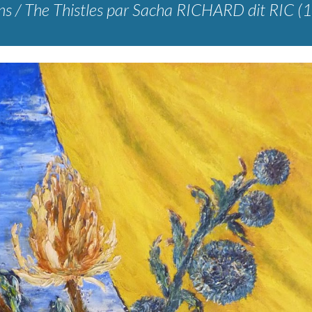
s / The Thistles
par
Sacha RICHARD dit RIC (