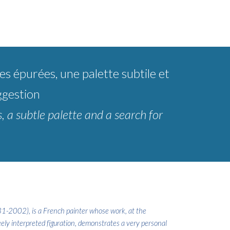
es épurées, une palette subtile et
ggestion
, a subtle palette and a search for
1-2002), is a French painter whose work, at the
eely interpreted figuration, demonstrates a very personal