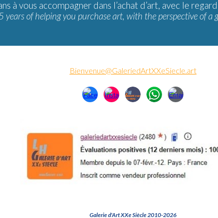
ans à vous accompagner dans l’achat d’art, avec le regard
5 years of helping you purchase art, with the perspective of a 
Bienvenue@GaleriedArtXXeSiecle.art
Galerie d'Art XXe Siècle 2010-2026