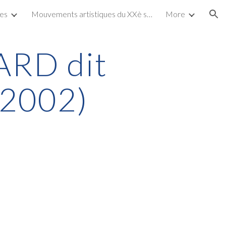
tes
Mouvements artistiques du XXè siècle
More
ion
ARD dit
-2002)