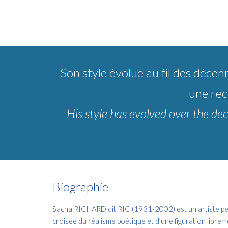
Son style évolue au fil des décen
une rec
His style has evolved over the dec
Biographie
Sacha RICHARD dit RIC (1931-2002) est un artiste pein
croisée du réalisme poétique et d’une figuration libre