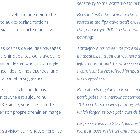
sensitivity to the world around him
ues et développe une démarche
Born in 1931, he turned to the vis
erte aux expérimentations
rooted in the figurative tradition,
signature courte et incisive, qui
the pseudonym "RIC," a short and i
paintings.
 des scènes de vie, des paysages
Throughout his career, he focused o
us oniriques, toujours avec une
landscapes, and sometimes more dr
ession des émotions. Son style
light, material, and the expression
nce : des formes épurées, une
a consistent style: refined forms, 
ration et la suggestion.
and suggestion.
 et dans le sud du pays, et
RIC exhibits regularly in France, pa
on œuvre est aujourd’hui
participates in numerous contempora
e siècle, sensibles à cette
20th-century modern painting, who 
racer son propre chemin en marge
which forged its own path outside
He passed away in 2002, leaving beh
 à sa vision du monde, empreinte
world, imbued with humanity and p