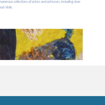
numerous collections of actors and actresses, including Jean
uis Velle.