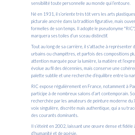
sensibilité toute personnelle au monde qui l’entoure.
Né en 1931, il s’oriente très tôt vers les arts plastiq
picturale ancrée dans la tradition figurative, mais ouv
formelles de son temps. Il adopte le pseudonyme "RIC", 
marquera ses toiles d’un sceau distinctif.
Tout au long de sa carrière, il s'attache à représenter
urbains ou champêtres, et parfois des compositions pl
attention marquée pour la lumière, la matière et l’expr
évolue au fil des décennies, mais conserve une cohére
palette subtile et une recherche d’équilibre entre la nar
RIC expose régulièrement en France, notamment à Paris
participe à de nombreux salons d’art contemporain. S
recherchée par les amateurs de peinture moderne du XX
voix singulière, discrète mais authentique, qui a su t
des courants dominants.
Il s’éteint en 2002, laissant une œuvre dense et fidèle
d’humanité et de poésie.