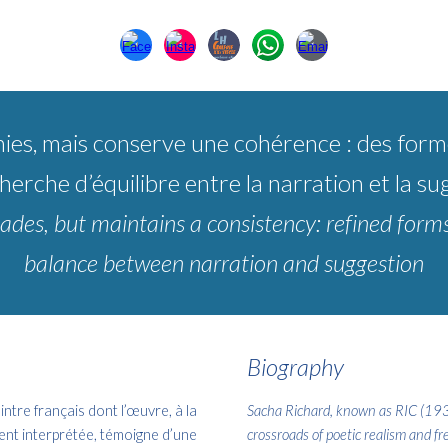
nies, mais conserve une cohérence : des form
herche d’équilibre entre la narration et la su
ades, but maintains a consistency: refined forms
balance between narration and suggestion
Biography
tre français dont l’œuvre, à la
Sacha Richard, known as RIC (193
ment interprétée, témoigne d’une
crossroads of poetic realism and fr