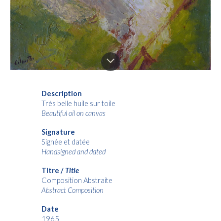
Description
Très belle huile sur toile
Beautiful oil on canvas
Signature
Signée et datée
Handsigned and dated
Titre /
Title
Composition Abstraite
Abstract Composition
Date
19
65