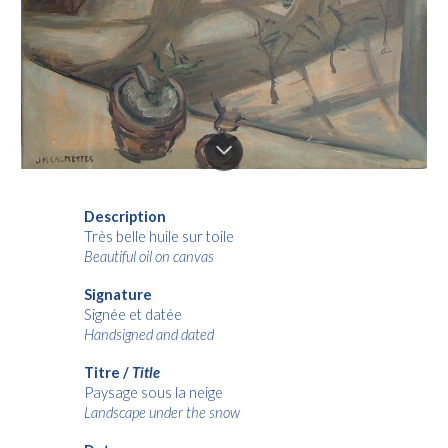
Description
Très belle
huile sur toile
Beautiful
oil on canvas
Signature
Signée
et
datée
Handsigned
and
dated
Titre /
Title
Paysage sous la neige
Landscape under the snow