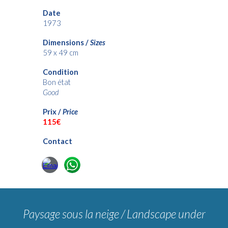
Date
1973
Dimensions /
Sizes
59 x 49 cm
Condition
Bon état
Good
Prix /
Price
11
5€
Contact
Paysage sous la neige / Landscape under