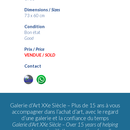
Dimensions /
Sizes
73
x 60 cm
Condition
Bon état
Good
Prix /
Price
VENDUE /
SOLD
Contact
Galerie d'Art XXe Siècle –
Plus de 15 ans à vous
accompagner dans l’achat d’art, avec le regard
d’une galerie et la confiance du temps
Galerie d'Art XXe Siècle – Over 15 years of helping