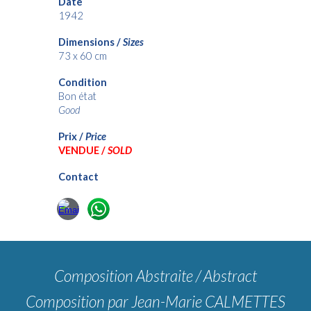
Date
19
42
Dimensions /
Sizes
73
x
60
cm
Condition
Bon état
Good
Prix /
Price
VENDUE /
SOLD
Contact
Composition Abstraite / Abstract
Composition
par Jean-Marie CALMETTES