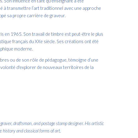
. Son influence en tant qu'enseignant a été
té à transmettre l’art traditionnel avec une approche
oppé sa propre carrière de graveur.
s en 1965. Son travail de timbre est peut-être le plus
istique français du XXe siècle. Ses créations ont été
raphique moderne.
 timbres ou de son rôle de pédagogue, témoigne d’une
ne volonté d'explorer de nouveaux territoires de la
aver, draftsman, and postage stamp designer. His artistic
history and classical forms of art.