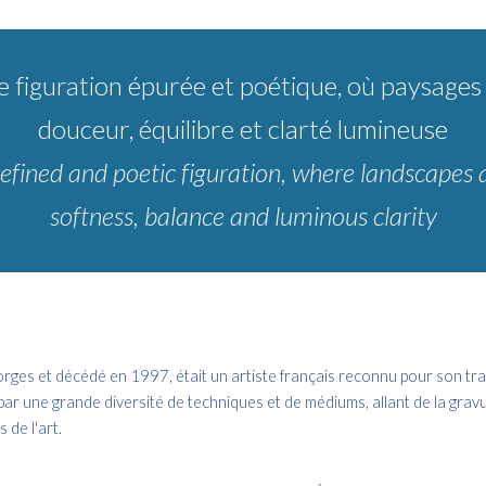
e figuration épurée et poétique, où paysages
douceur, équilibre et clarté lumineuse
refined and poetic figuration, where landscapes 
softness, balance and luminous clarity
ges et décédé en 1997, était un artiste français reconnu pour son trav
ar une grande diversité de techniques et de médiums, allant de la gravu
 de l'art.