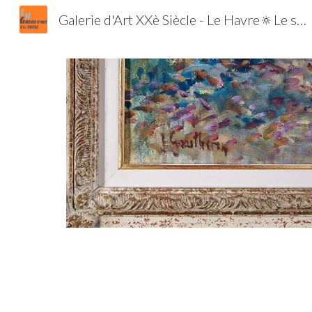
Galerie d'Art XXè Siècle - Le Havre🔅Le spécialiste de l'Ecole de Paris et de la Jeune Peinture | Tableaux | Estampes | Lithographies | Gravures
Sk