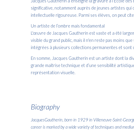
Jacques Gautherin a enseigné la gravure à l’École des
significative, notamment auprès de jeunes artistes qui
intellectuelle rigoureuse. Parmi ses élèves, on peut ci
Un artiste de l’ombre mais fondamental
L'œuvre de Jacques Gautherin est vaste et a été largeme
visible du grand public, mais il n'en reste pas moins qu
intégrées à plusieurs collections permanentes et sont 
En somme, Jacques Gautherin est un artiste dont la dive
grande maîtrise technique et d’une sensibilité artistiqu
représentation visuelle.
Biograph
y
JacquesGautherin, born in 1929 in Villeneuve-Saint-Georges
career is marked by a wide variety of techniques and mediums