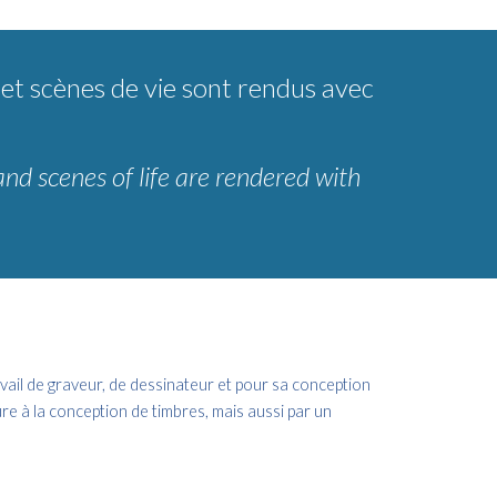
 et scènes de vie sont rendus avec
and scenes of life are rendered with
ail de graveur, de dessinateur et pour sa conception
re à la conception de timbres, mais aussi par un