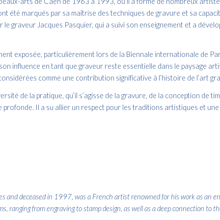
 beaux-arts de Caen de 1963 à 1993, où il a formé de nombreux artistes
 ont été marqués par sa maîtrise des techniques de gravure et sa capaci
ter le graveur Jacques Pasquier, qui a suivi son enseignement et a dével
nt exposée, particulièrement lors de la Biennale internationale de Pari
e son influence en tant que graveur reste essentielle dans le paysage art
considérées comme une contribution significative à l’histoire de l’art g
rsité de la pratique, qu’il s’agisse de la gravure, de la conception de
e profonde. Il a su allier un respect pour les traditions artistiques et u
 and deceased in 1997, was a French artist renowned for his work as an engr
, ranging from engraving to stamp design, as well as a deep connection to the 