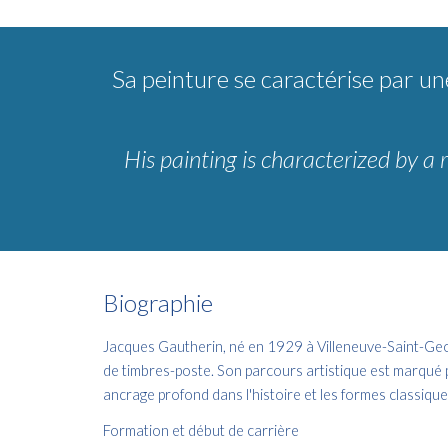
Sa peinture se caractérise par un
His painting is characterized by a 
Biographie
Jacques Gautherin, né en 1929 à Villeneuve-Saint-Geor
de timbres-poste. Son parcours artistique est marqué p
ancrage profond dans l'histoire et les formes classiques
Formation et début de carrière