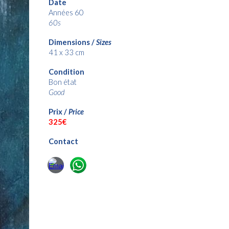
Date
Années 60
60s
Dimensions /
Sizes
41 x 33 cm
Condition
Bon état
Good
Prix /
Price
32
5€
Contact