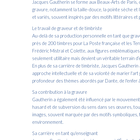
Jacques Gautherin se forme aux Beaux-Arts de Paris, où 
gravure, notamment la taille-douce, la pointe sèche et 
et variés, souvent inspirés par des motifs littéraires et
Le travail de graveur et de timbriste
Au-delà de sa production personnelle en tant que grave
près de 200 timbres pour La Poste française et les Ter
Frédéric Mistral et Colette, aux figures emblématique
seulement utilitaire mais devient un véritable terrain d’
En plus de sa carrière de timbriste, Jacques Gautherin
approche intellectuelle et de sa volonté de marier l'art
profondeur des thèmes abordés par Dante, de l'enfer à l
Sa contribution à la gravure
Gautherin a également été influencé par le mouvement da
hasard et de subversion du sens dans ses œuvres, tout
images, souvent marquée par des motifs symboliques, fai
environnement.
Sa carrière en tant qu'enseignant