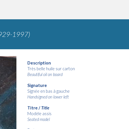
929-1997)
Description
Très belle huile sur carton
Beautiful oil on board
Signature
Signée en bas à gauche
Handsigned on lower left
Titre /
Title
Modèle assis
Seated model