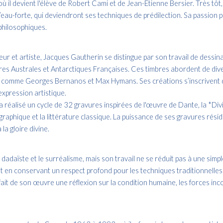
il devient l'élève de Robert Cami et de Jean-Étienne Bersier. Très tôt, i
l’eau-forte, qui deviendront ses techniques de prédilection. Sa passion 
 philosophiques.
ur et artiste, Jacques Gautherin se distingue par son travail de dessin
res Australes et Antarctiques Françaises. Ces timbres abordent de diver
s comme Georges Bernanos et Max Hymans. Ses créations s’inscrivent dan
expression artistique.
 a réalisé un cycle de 32 gravures inspirées de l'œuvre de Dante, la *D
 graphique et la littérature classique. La puissance de ses gravures rési
a gloire divine.
daïste et le surréalisme, mais son travail ne se réduit pas à une simple
 en conservant un respect profond pour les techniques traditionnelles
t de son œuvre une réflexion sur la condition humaine, les forces incons