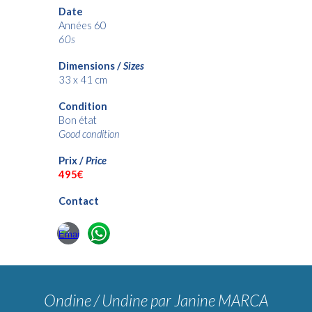
Date
Années 60
60s
Dimensions /
Sizes
33
x 41 cm
Condition
Bon état
Good condition
Prix /
Price
4
95€
Contact
Ondine / Undine
par Janine MARCA