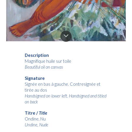
Description
Magnifique huile sur toile
Beautiful oil on canvas
Signature
Signée en bas à gauche. Contresignée et
tirée au dos
Handsigned on lower left. Handsigned and titled
on back
Titre /
Title
Ondine, Nu
Undine, Nude