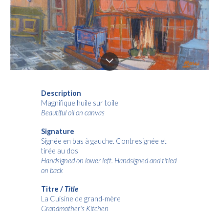
Description
Magnifique huile sur toile
Beautiful oil on canvas
Signature
Signée en bas à gauche. Contresignée et
tirée au dos
Handsigned on lower left. Handsigned and titled
on back
Titre /
Title
La Cuisine de grand-mère
Grandmother's Kitchen