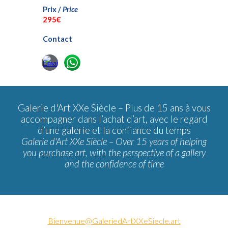
Prix /
Price
2
95€
Contact
Galerie d'Art XXe Siècle –
Plus de 15 ans à vous
accompagner dans l’achat d’art, avec le regard
d’une galerie et la confiance du temps
Galerie d'Art XXe Siècle – Over 15 years of helping
you purchase art, with the perspective of a gallery
and the confidence of time
Bienvenue@GaleriedArtXXeSiecle.art