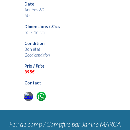
Date
Années 60
60s
Dimensions /
Sizes
55 x 46 cm
Condition
Bon état
Good condition
Prix /
Price
895€
Contact
Feu de camp / Campfire
par Janine MARCA