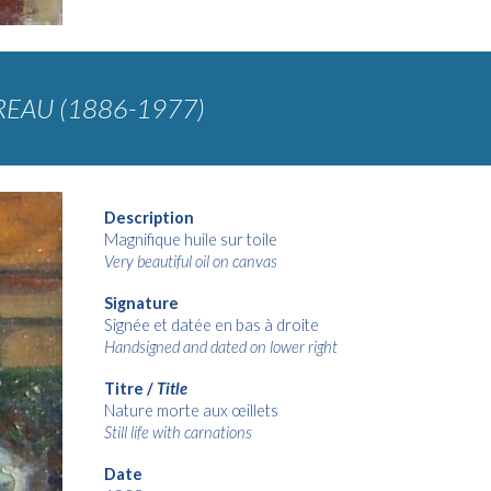
REAU (1886-1977)
Description
Magnifique huile sur toile
Very beautiful oil on canvas
Signature
Signée et
dat
ée en bas à
droit
e
Handsigned and
dat
ed on lower r
igh
t
Titre /
Title
Nature morte aux œillets
Still life with carnations
Date