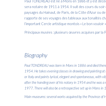
Paul TONDREAU est né à Mons en 1886 et y est décédé 
sera notaire de 1911 à 1954. Il suit des cours du soir
paysages du Hainaut, de Paris, de la Côte d’Azur ou de 
rapporte de ses voyages des tableaux aux tonalités cha
l’important Cercle artistique montois « Le bon vouloir
Principaux musées : plusieurs œuvres acquises par la P
Biography
Paul TONDREAU was born in Mons in 1886 and died there in 1
1954. He takes evening classes in drawing and painting at
or Italy and paints lyrical, elegant and spontaneous, with v
after the handing over of his notary in 1954 and he was a m
1977. There will also be a retrospective set up in Mons in
Main museums: several works acquired by the Province of H