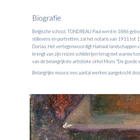
Biogra
f
ie
Belgische school. TONDREAU Paul werd in 1886 geboren
stillevens en portretten, zal het notaris van 1911 t
Duriau. Het vertegenwoordigt Hainaut landschappen van P
brengt van zijn reizen schilderijen terug met warme ton
van de belangrijkste artistieke cirkel Mons "De goede w
Belangrijke musea: een aantal werken aangekocht doo