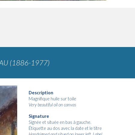
AU (1886-1977)
Description
Magnifique huile sur toile
Very beautiful oil on canvas
Signature
Signée et située en bas à gauche.
Étiquette au dos avec la date et le titre
Handsigned and situed on lower left. Label