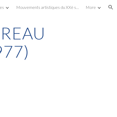
tes
Mouvements artistiques du XXè siècle
More
ion
DREAU
977)