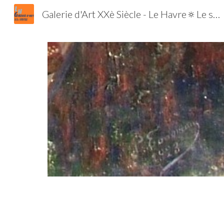
Galerie d'Art XXè Siècle - Le Havre🔅Le spécialiste de l'Ecole de Paris et de la Jeune Peinture | Tableaux | Estampes | Lithographies | Gravures
Sk