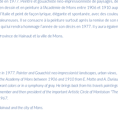
en 1977. Peintre et gouachiste néo-impressionniste de paysages, de vu
 en dessin et en peinture à l’Académie de Mons entre 1906 et 1910 auprè
l’Italie et peint de façon lyrique, élégante et spontanée, avec des coule
leureuses. Il se consacre à la peinture surtout après la remise de son 
 » qui lui rendra hommage l’année de son décès en 1977. Il y aura égal
rovince de Hainaut et la ville de Mons.
977. Painter and Gouachist neo-impressionist landscapes, urban views, still
 the Academy of Mons between 1906 and 1910 from E. Motte and A. Duriau. It
ibrant colors or in a symphony of gray. He brings back from his travels paintin
ember and then president of the important Artistic Circle of Montoison "The g
 1967.
ainaut and the city of Mons.