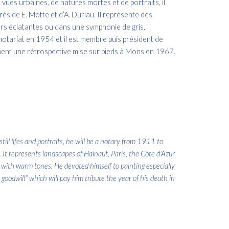
es urbaines, de natures mortes et de portraits, il
s de E. Motte et d’A. Duriau. Il représente des
urs éclatantes ou dans une symphonie de gris. Il
notariat en 1954 et il est membre puis président de
ement une rétrospective mise sur pieds à Mons en 1967.
 lifes and portraits, he will be a notary from 1911 to
 represents landscapes of Hainaut, Paris, the Côte d'Azur
gs with warm tones. He devoted himself to painting especially
oodwill" which will pay him tribute the year of his death in