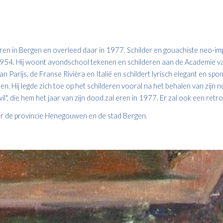
 in Bergen en overleed daar in 1977. Schilder en gouachiste neo-imp
ot 1954. Hij woont avondschool tekenen en schilderen aan de Academie 
arijs, de Franse Rivièra en Italië en schildert lyrisch elegant en spon
en. Hij legde zich toe op het schilderen vooral na het behalen van zijn n
il", die hem het jaar van zijn dood zal eren in 1977. Er zal ook een retr
r de provincie Henegouwen en de stad Bergen.