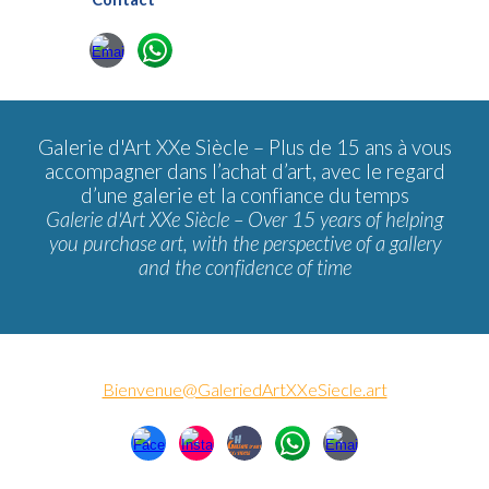
Galerie d'Art XXe Siècle –
Plus de 15 ans à vous
accompagner dans l’achat d’art, avec le regard
d’une galerie et la confiance du temps
Galerie d'Art XXe Siècle – Over 15 years of helping
you purchase art, with the perspective of a gallery
and the confidence of time
Bienvenue@GaleriedArtXXeSiecle.art