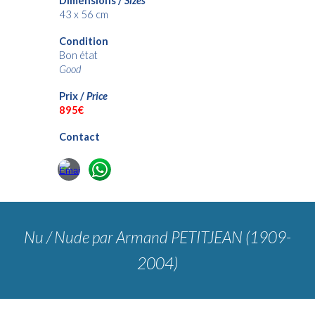
Dimensions /
Sizes
43 x 56
cm
Condition
Bon état
Good
Prix /
Price
895€
Contact
Nu
/ Nude
par Armand PETITJEAN (1909-
2004)