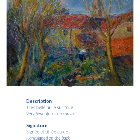
Description
Très belle huile sur toile
Very beautiful oil on canvas.
Signature
Signée et titrée au dos
Handsigned on the back