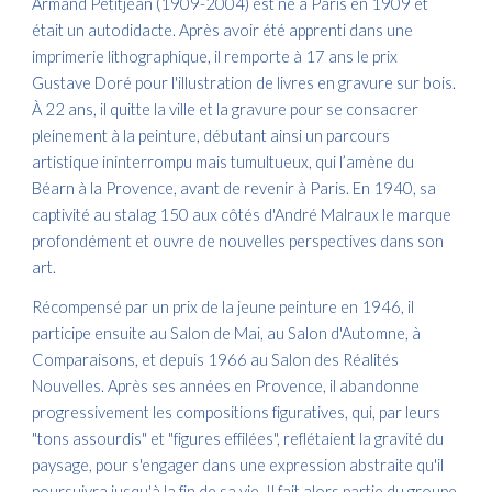
Armand Petitjean (1909-2004) est né à Paris en 1909 et
était un autodidacte. Après avoir été apprenti dans une
imprimerie lithographique, il remporte à 17 ans le prix
Gustave Doré pour l'illustration de livres en gravure sur bois.
À 22 ans, il quitte la ville et la gravure pour se consacrer
pleinement à la peinture, débutant ainsi un parcours
artistique ininterrompu mais tumultueux, qui l’amène du
Béarn à la Provence, avant de revenir à Paris. En 1940, sa
captivité au stalag 150 aux côtés d'André Malraux le marque
profondément et ouvre de nouvelles perspectives dans son
art.
Récompensé par un prix de la jeune peinture en 1946, il
participe ensuite au Salon de Mai, au Salon d'Automne, à
Comparaisons, et depuis 1966 au Salon des Réalités
Nouvelles. Après ses années en Provence, il abandonne
progressivement les compositions figuratives, qui, par leurs
"tons assourdis" et "figures effilées", reflétaient la gravité du
paysage, pour s'engager dans une expression abstraite qu'il
poursuivra jusqu'à la fin de sa vie. Il fait alors partie du groupe