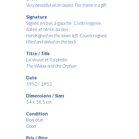
Very beautiful oil on board. The frame is a gift
Signature
Signée en bas à gauche. Contresignée,
datée et titrée au dos
Handsigned on the lower left. Countersigned,
titled and dated on the back
Titre /
Title
La Veuve et l'orphelin
The Widow and the Orphan
Date
1952 / 1953.
Dimensions /
Sizes
54 x 16,5 cm
Condition
Bon état
Good
Prix /
Price