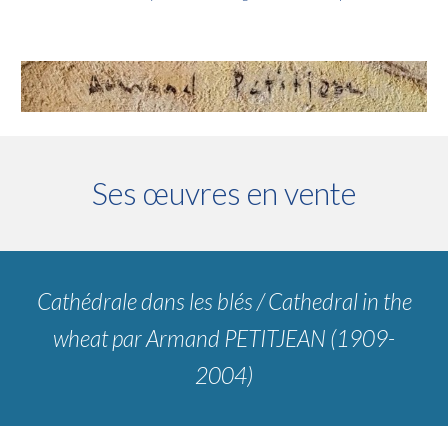
Ses œuvres en vente
Cathédrale dans les blés / Cathedral in the
wheat
par
Armand PETITJEAN (1909-
2004)