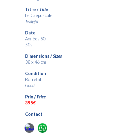
Titre /
Title
Le Crépuscule
Twilight
Date
Années 50
50s
Dimensions /
Sizes
38 x 46 cm
Condition
Bon état
Good
Prix /
Price
3
95€
Contact