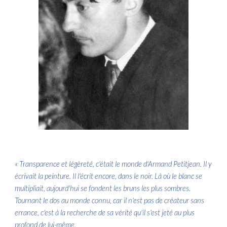
«
Transparence et légèreté, c'était le monde d'Armand Petitjean. Il y
écrivait la peinture. Il l'écrit encore, dans le noir. Là où le blanc se
multipliait, aujourd'hui se fondent les bruns les plus sombres.
Tournant le dos au monde connu, car il n'est pas de créateur sans
errance, c'est à la recherche de sa vérité qu'il s'est jeté au plus
profond de lui-même.