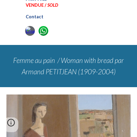
VENDUE /
SOLD
Contact
Femme au pain / Woman with bread
par
Armand PETITJEAN (1909-2004)