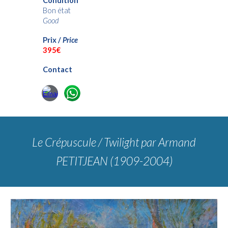
Condition
Bon état
Good
Prix /
Price
395€
Contact
Le Crépuscule / Twilight
par Armand
PETITJEAN (1909-2004)