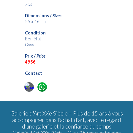
70s
Dimensions /
Sizes
55 x 46 cm
Condition
Bon état
Good
Prix /
Price
49
5€
Contact
Galerie d'Art XXe Siècle –
Plus de 15 ans à vous
accompagner dans l’achat d’art, avec le regard
d’une galerie et la confiance du temps