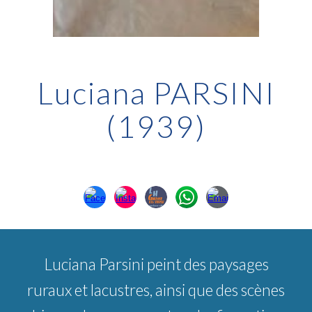
Luciana PARSINI
(1939)
Luciana Parsini peint des paysages
ruraux et lacustres, ainsi que des scènes