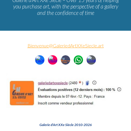
Galerie d'Art XXe Siècle – Over 15 years of helping
you purchase art, with the perspective of a gallery
and the confidence of time
Bienvenue@GaleriedArtXXeSiecle.art
Galerie d'Art XXe Siècle 2010-2026