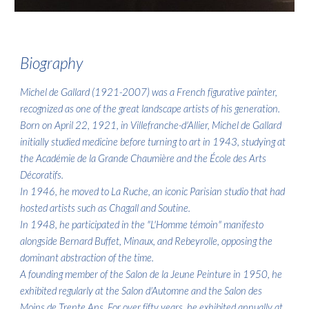
Biograph
y
Michel de Gallard (1921-2007) was a French figurative painter,
recognized as one of the great landscape artists of his generation.
Born on April 22, 1921, in Villefranche-d'Allier, Michel de Gallard
initially studied medicine before turning to art in 1943, studying at
the Académie de la Grande Chaumière and the École des Arts
Décoratifs.
In 1946, he moved to La Ruche, an iconic Parisian studio that had
hosted artists such as Chagall and Soutine.
In 1948, he participated in the "L'Homme témoin" manifesto
alongside Bernard Buffet, Minaux, and Rebeyrolle, opposing the
dominant abstraction of the time.
A founding member of the Salon de la Jeune Peinture in 1950, he
exhibited regularly at the Salon d'Automne and the Salon des
Moins de Trente Ans. For over fifty years, he exhibited annually at