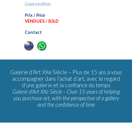
Good condition
Prix /
Price
VENDUES /
SOLD
Contact
Galerie d'Art XXe Siècle –
Plus de 15 ans à vous
accompagner dans l’achat d’art, avec le regard
d’une galerie et la confiance du temps
Galerie d'Art XXe Siècle – Over 15 years of helping
you purchase art, with the perspective of a gallery
and the confidence of time