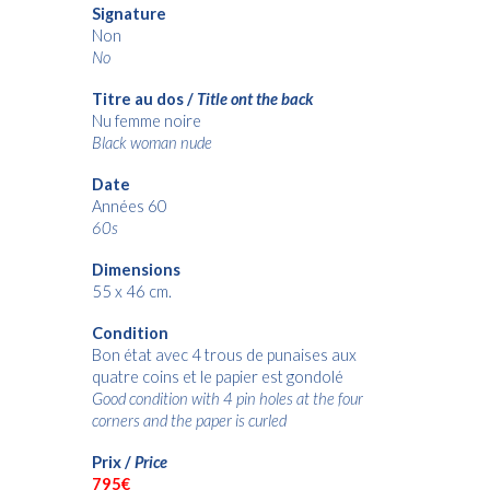
Signature
Non
No
Titre au dos /
Title ont the back
Nu femme noire
Black woman nude
Date
Années 60
60s
Dimensions
55 x 46 cm.
Condition
Bon état avec 4 trous de punaises aux
quatre coins et le papier est gondolé
Good condition with 4 pin holes at the four
corners and the paper is curled
Prix /
Price
7
95€