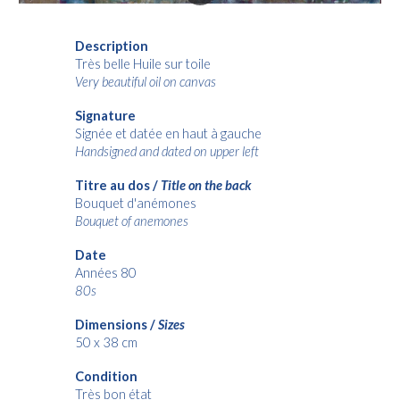
Description
Très belle Huile sur toile
Very beautiful oil on canvas
Signature
Signée et datée en haut à
gauch
e
Handsigned and dated on upper
lef
t
Titre au dos /
Title on the back
Bouquet d'anémones
Bouquet of anemones
Date
Années 80
80s
Dimensions /
Sizes
50 x 38 cm
Condition
Très bon état