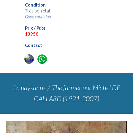
Condition
Très bon état
Good condition
Prix /
Price
13
95€
Contact
La paysanne / The farmer
par Michel DE
GALLARD (1921-2007)