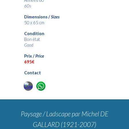
Années 60
60s
Dimensions /
Sizes
50 x 65 cm
Condition
Bon état
Good
Prix /
Price
6
95€
Contact
Paysage / Ladscape
par Michel DE
GALLARD (1921-2007)