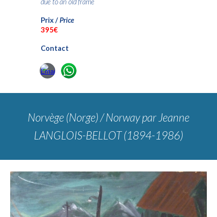
due to an old frame
Prix /
Price
3
95€
Contact
Norvège (Norge) / Norway
par Jeanne
LANGLOIS-BELLOT (1894-1986)