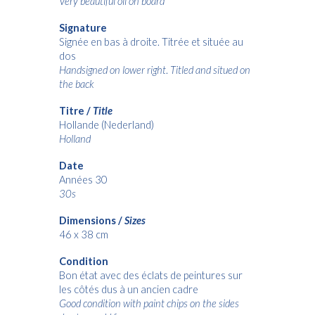
Very beautiful oil on board
Signature
Signée en bas à droite. Titrée et située au
dos
Handsigned on lower right
.
Titled and situed on
the back
Titre /
Title
Hollande (Nederland)
Holland
Date
Années 30
30s
Dimensions /
Sizes
46 x
38 cm
Condition
Bon état avec des éclats de peintures sur
les côtés dus à un ancien cadre
Good condition with paint chips on the sides