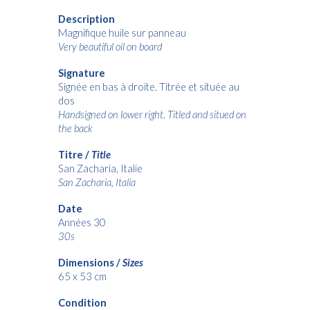
Description
Magnifique huile sur panneau
Very beautiful oil on board
Signature
Signée en bas à droite. Titrée et située au
dos
Handsigned on lower right
.
Titled and situed on
the back
Titre /
Title
San Zacharia, Italie
San Zacharia, Itali
a
Date
Années 30
30s
Dimensions /
Sizes
65 x 53
cm
Condition