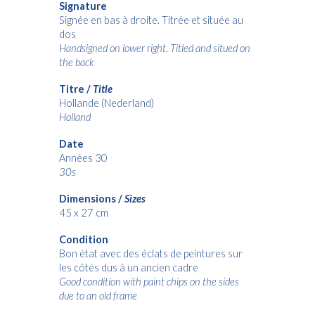
Signature
Signée en bas à droite. Titrée et située au
dos
Handsigned on lower right
.
Titled and situed on
the back
Titre /
Title
Hollande (Nederland)
Holland
Date
Années 30
30s
Dimensions /
Sizes
45 x 27
cm
Condition
Bon état avec des éclats de peintures sur
les côtés dus à un ancien cadre
Good condition with paint chips on the sides
due to an old frame