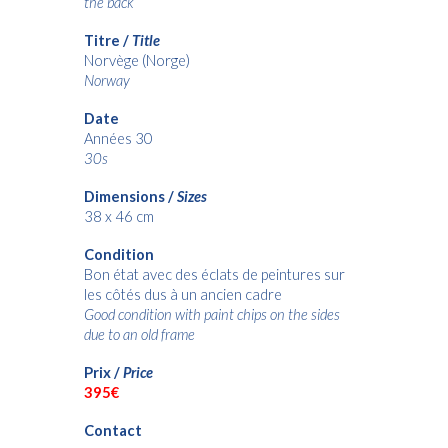
the back
Titre /
Title
Norvège (Norge)
Norway
Date
Années 30
30s
Dimensions /
Sizes
38 x 46 cm
Condition
Bon état avec des éclats de peintures sur
les côtés dus à un ancien cadre
Good condition with paint chips on the sides
due to an old frame
Prix /
Price
3
95€
Contact