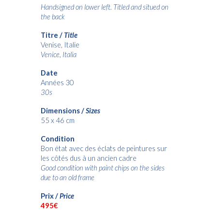
Handsigned on lower left. Titled and situed on
the back
Titre /
Title
Venise, Italie
Venice, Italia
Date
Années 30
30s
Dimensions /
Sizes
55 x 46 cm
Condition
Bon état avec des éclats de peintures sur
les côtés dus à un ancien cadre
Good condition with paint chips on the sides
due to an old frame
Prix /
Price
495€