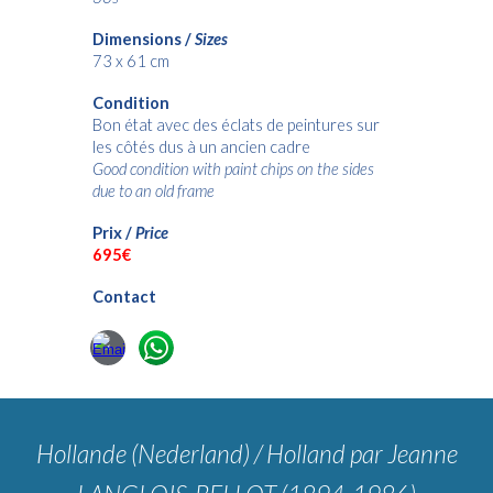
Dimensions /
Sizes
73
x 61
cm
Condition
Bon état avec des éclats de peintures sur
les côtés dus à un ancien cadre
Good condition with paint chips on the sides
due to an old frame
Prix /
Price
6
95€
Contact
Hollande (Nederland)
/ Holland
par Jeanne