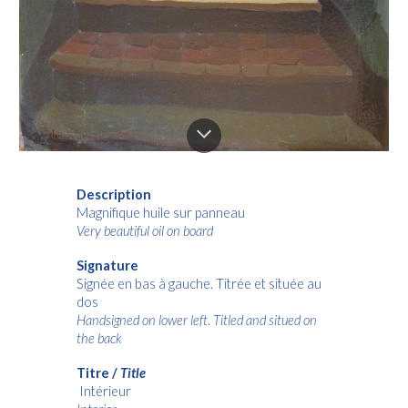
Description
Magnifique huile sur panneau
Very beautiful oil on board
Signature
Signée en bas à gauche. Titrée et située au
dos
Handsigned on lower left
.
Titled and situed on
the back
Titre /
Title
Intérieur