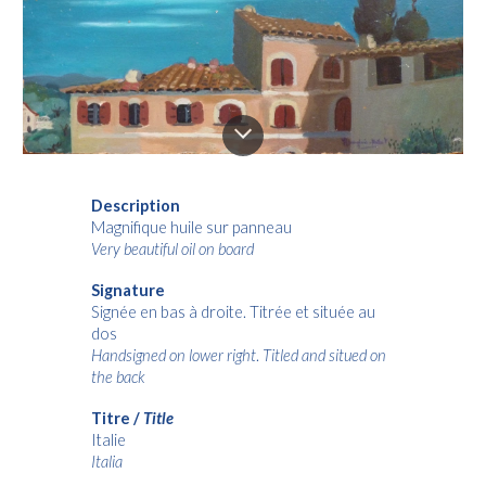
Description
Magnifique huile sur panneau
Very beautiful oil on board
Signature
Signée en bas à
droite
. Titrée et située au
dos
Handsigned on lower
righ
t
.
Titled and situed on
the back
Titre /
Title
I
talie
I
talia