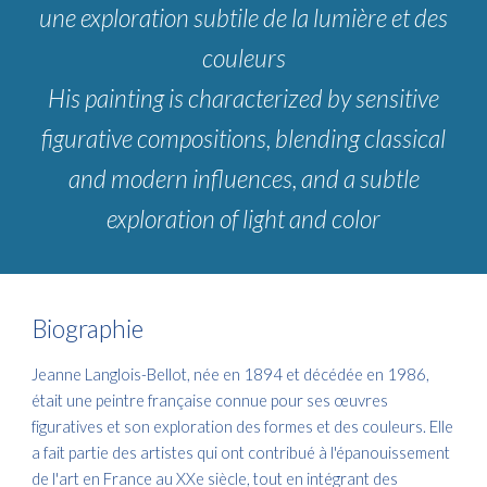
une exploration subtile de la lumière et des
couleurs
His painting is characterized by sensitive
figurative compositions, blending classical
and modern influences, and a subtle
exploration of light and color
Biographie
Jeanne Langlois-Bellot, née en 1894 et décédée en 1986,
était une peintre française connue pour ses œuvres
figuratives et son exploration des formes et des couleurs. Elle
a fait partie des artistes qui ont contribué à l'épanouissement
de l'art en France au XXe siècle, tout en intégrant des