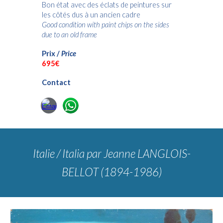
Bon état avec des éclats de peintures sur
les côtés dus à un ancien cadre
Good condition with paint chips on the sides
due to an old frame
Prix /
Price
69
5€
Contact
Italie / Italia
par Jeanne LANGLOIS-
BELLOT (1894-1986)