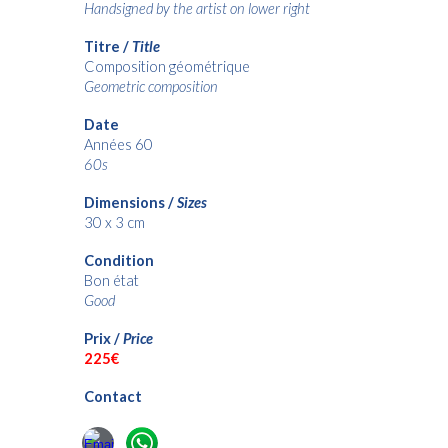
Handsigned by the artist on lower right
Titre /
Title
Composition géométrique
Geometric composition
Date
Années
6
0
6
0s
Dimensions /
Sizes
30
x 3 cm
Condition
Bon état
Good
Prix /
Price
22
5€
Contact