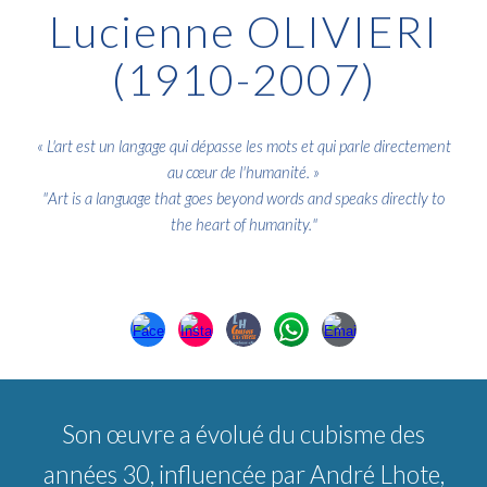
Lucienne OLIVIERI
(1910-2007)
«
L'art est un langage qui dépasse les mots et qui parle directement
au cœur de l'humanité.
»
"
Art is a language that goes beyond words and speaks directly to
the heart of humanity.
"
Son œuvre a évolué du cubisme des
années 30, influencée par André Lhote,