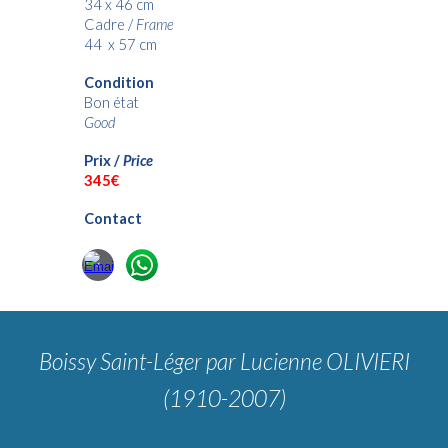
34 x 46 cm
Cadre /
Frame
44 x 57 cm
Condition
Bon état
Good
Prix /
Price
34
5€
Contact
Boissy Saint-Léger
par Lucienne OLIVIERI
(1910-2007)