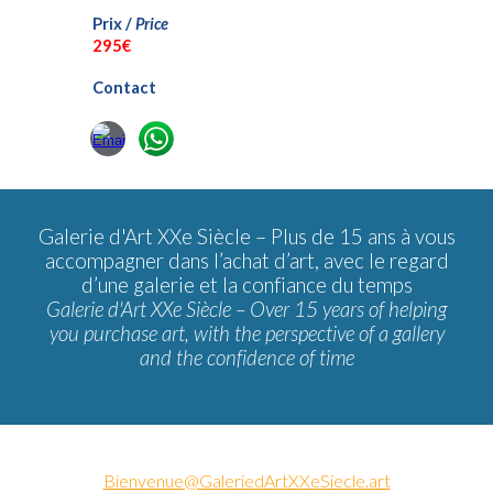
Prix /
Price
29
5€
Contact
Galerie d'Art XXe Siècle –
Plus de 15 ans à vous
accompagner dans l’achat d’art, avec le regard
d’une galerie et la confiance du temps
Galerie d'Art XXe Siècle – Over 15 years of helping
you purchase art, with the perspective of a gallery
and the confidence of time
Bienvenue@GaleriedArtXXeSiecle.art