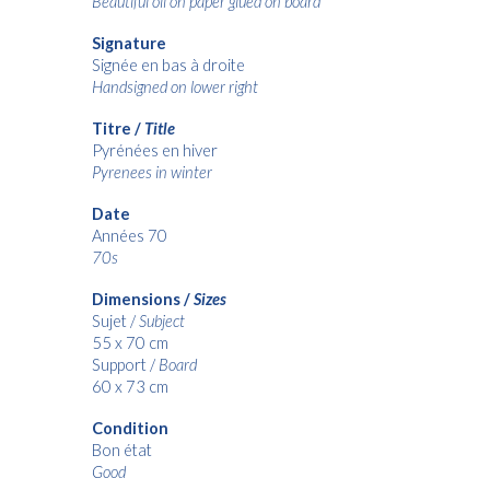
Beautiful oil on paper glued on board
Signature
Signée en bas à droite
Handsigned on lower right
Titre /
Title
Pyrénées en hiver
Pyrenees in winter
Date
Années 70
70s
Dimensions /
Sizes
Sujet /
Subject
55 x 70 cm
Support /
Board
60 x 73 cm
Condition
Bon état
Good