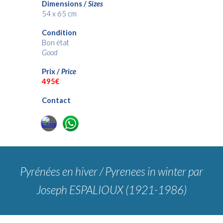
Dimensions /
Sizes
54 x 65
cm
Condition
Bon état
Good
Prix /
Price
49
5€
Contact
Pyrénées en hiver / Pyrenees in winter
par
Joseph ESPALIOUX (1921-1986)