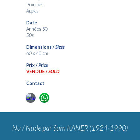
Pommes
Apples
Date
Années 50
50s
Dimensions /
Sizes
60 x 40
cm
Prix /
Price
VENDUE /
SOLD
Contact
Nu / Nude
par Sam KANER (1924-1990)