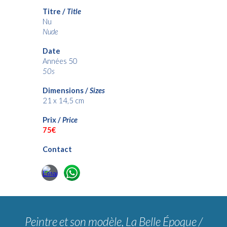
Titre /
Title
Nu
Nude
Date
Années 50
50s
Dimensions /
Sizes
21 x 14,5
cm
Prix /
Price
75€
Contact
Peintre et son modèle, La Belle Époque
/