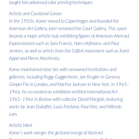
taught him advanced color printing techniques.
Artistic and Curatorial Career
In the 1950s, Kaner moved to Copenhagen and founded the
American Art Gallery, later renamed the Court Gallery. This space
became a major artistic hub, exhibiting figures of American Abstract
Expressionism such as Sam Francis, Hans Hofmann, and Paul
Jenkins, as well as artists from the CoBrA movement such as Karel
Appel and Pierre Alechinsky.
Kaner maintained close ties with renowned institutions and
gallerists, including Peggy Guggenheim, Jan Krugier in Geneva,
Gimpel Fils in London, and Martha Jackson in New York. In 1965–
1966, he co-curated an exhibition entitled International Art:
1965–1966 in Boston with collector David Margolis, featuring
works by Jean Dubuffet, Lucio Fontana, Paul Klee, and Wifredo
Lam.
Artistic Work
Kaner's work merges the gestural energy of Abstract