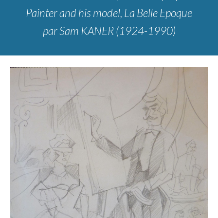
Painter and his model, La Belle Epoque
par Sam KANER (1924-1990)