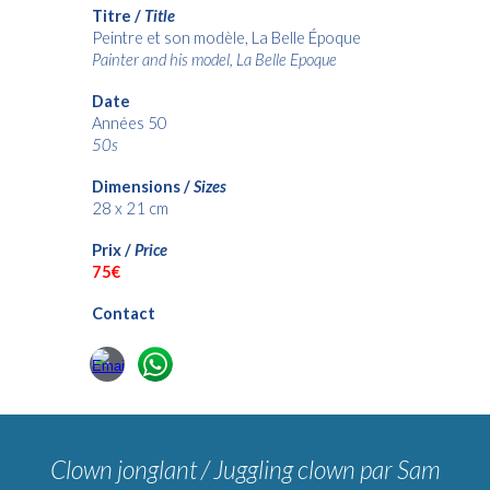
Titre /
Title
Peintre et son modèle, La Belle Époque
Painter and his model, La Belle Epoque
Date
Années 50
50s
Dimensions /
Sizes
28 x 21 cm
Prix /
Price
75€
Contact
Clown jonglant / Juggling clown
par Sam