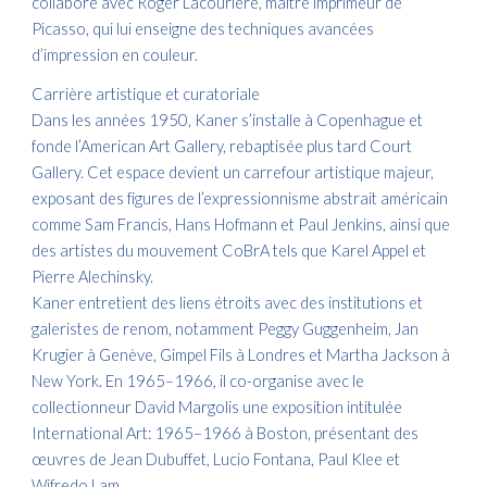
collabore avec Roger Lacourière, maître imprimeur de
Picasso, qui lui enseigne des techniques avancées
d’impression en couleur.
Carrière artistique et curatoriale
Dans les années 1950, Kaner s’installe à Copenhague et
fonde l’American Art Gallery, rebaptisée plus tard Court
Gallery. Cet espace devient un carrefour artistique majeur,
exposant des figures de l’expressionnisme abstrait américain
comme Sam Francis, Hans Hofmann et Paul Jenkins, ainsi que
des artistes du mouvement CoBrA tels que Karel Appel et
Pierre Alechinsky.
Kaner entretient des liens étroits avec des institutions et
galeristes de renom, notamment Peggy Guggenheim, Jan
Krugier à Genève, Gimpel Fils à Londres et Martha Jackson à
New York. En 1965–1966, il co-organise avec le
collectionneur David Margolis une exposition intitulée
International Art: 1965–1966 à Boston, présentant des
œuvres de Jean Dubuffet, Lucio Fontana, Paul Klee et
Wifredo Lam.