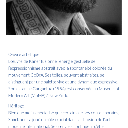
Œuvre artistique
L’œuvre de Kaner fusionne l’énergie gestuelle de
l’expressionnisme abstrait avec la spontanéité colorée du
mouvement CoBrA. Ses toiles, souvent abstraites, se
distinguent par une palette vive et une dynamique expressive.
Son estampe Gargantua (1954) est conservée au Museum of
Modern Art (MoMA) à New York.
Héritage
Bien que moins médiatisé que certains de ses contemporains,
Sam Kaner a joué un rôle crucial dans la diffusion de l’art
moderne international. Ses œuvres continuent d’être