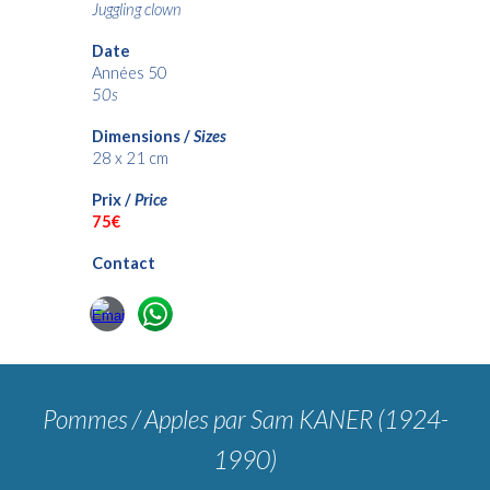
Juggling clown
Date
Années 50
50s
Dimensions /
Sizes
28 x 21 cm
Prix /
Price
75€
Contact
Pommes / Apples
par Sam KANER (1924-
1990)