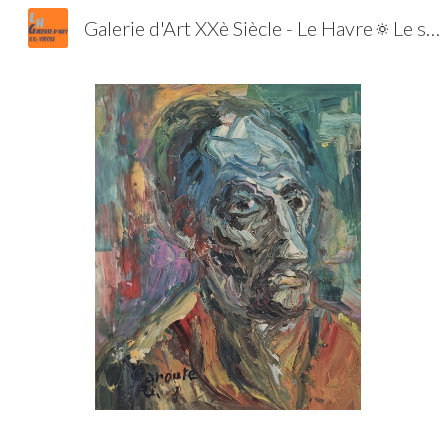
Galerie d'Art XXè Siècle - Le Havre🔅Le spécialiste de l'Ecole de Paris et de la Jeune Peinture | Tableaux | Estampes | Lithographies | Gravures
Sk