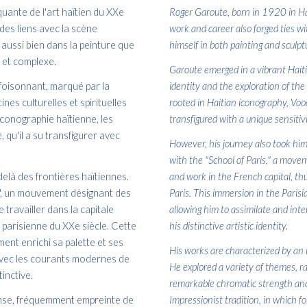
uante de l'art haïtien du XXe
Roger Garoute, born in 1920 in Hait
 des liens avec la scène
work and career also forged ties wi
ué aussi bien dans la peinture que
himself in both painting and sculpt
e et complexe.
Garoute emerged in a vibrant Haiti
foisonnant, marqué par la
identity and the exploration of the 
nes culturelles et spirituelles
rooted in Haitian iconography, Voodo
iconographie haïtienne, les
transfigured with a unique sensitivi
 qu'il a su transfigurer avec
However, his journey also took him
with the "School of Paris," a movem
elà des frontières haïtiennes.
and work in the French capital, thu
s", un mouvement désignant des
Paris. This immersion in the Parisia
 travailler dans la capitale
allowing him to assimilate and int
e parisienne du XXe siècle. Cette
his distinctive artistic identity.
ment enrichi sa palette et ses
His works are characterized by an
 avec les courants modernes de
He explored a variety of themes, ra
inctive.
remarkable chromatic strength and pl
ense, fréquemment empreinte de
Impressionist tradition, in which 