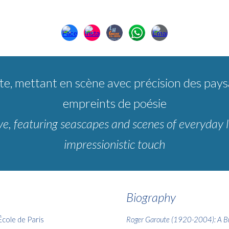
ste, mettant en scène avec précision des paysa
empreints de poésie
ive, featuring seascapes and scenes of everyday l
impressionistic touch
Biography
École de Paris
Roger Garoute (1920-2004): A Bri