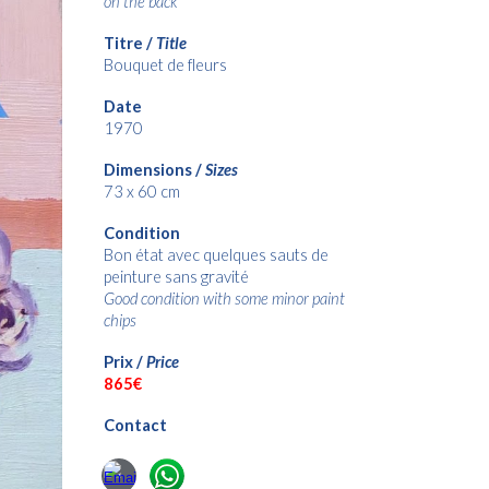
on the back
Titre /
Title
Bouquet de fleurs
Date
1970
Dimensions /
Sizes
73 x 60 cm
Condition
Bon état avec quelques sauts de
peinture sans gravité
Good condition with some minor paint
chips
Prix /
Price
8
65€
Contact