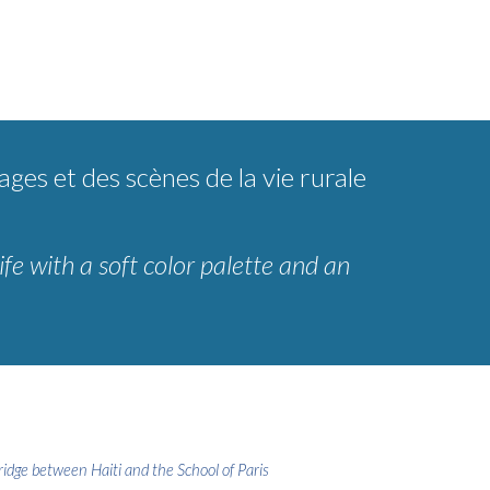
ges et des scènes de la vie rurale
ife with a soft color palette and an
dge between Haiti and the School of Paris