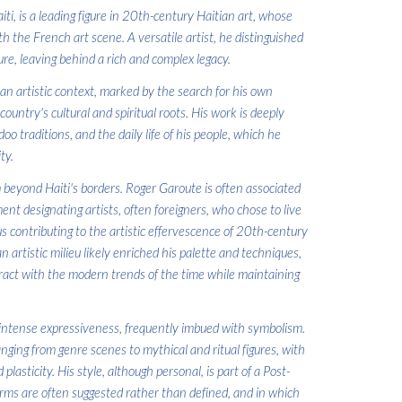
i, is a leading figure in 20th-century Haitian art, whose
th the French art scene. A versatile artist, he distinguished
ure, leaving behind a rich and complex legacy.
an artistic context, marked by the search for his own
country's cultural and spiritual roots. His work is deeply
o traditions, and the daily life of his people, which he
ty.
 beyond Haiti's borders. Roger Garoute is often associated
ent designating artists, often foreigners, who chose to live
s contributing to the artistic effervescence of 20th-century
n artistic milieu likely enriched his palette and techniques,
eract with the modern trends of the time while maintaining
 intense expressiveness, frequently imbued with symbolism.
nging from genre scenes to mythical and ritual figures, with
asticity. His style, although personal, is part of a Post-
forms are often suggested rather than defined, and in which