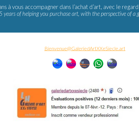
ans à vous accompagner dans l’achat d’art, avec le regard
5 years of helping you purchase art, with the perspective of a 
Bienvenue@GaleriedArtXXeSiecle.art