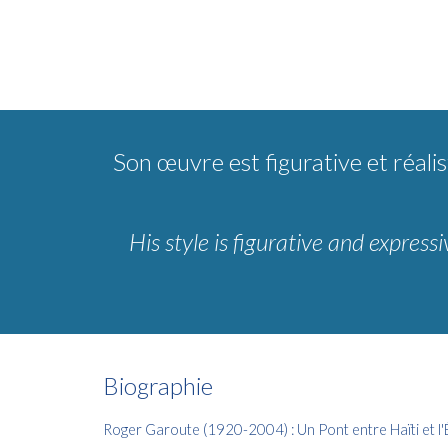
Son œuvre est figurative et réali
His style is figurative and express
Biographie
Roger Garoute (1920-2004) : Un Pont entre Haïti et l'