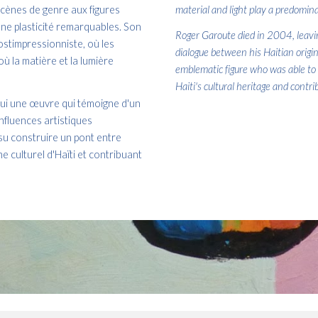
scènes de genre aux figures
material and light play a predomina
une plasticité remarquables. Son
Roger Garoute died in 2004, leavin
postimpressionniste, où les
dialogue between his Haitian origin
ù la matière et la lumière
emblematic figure who was able to b
Haiti's cultural heritage and contr
lui une œuvre qui témoigne d'un
influences artistiques
 su construire un pont entre
e culturel d'Haïti et contribuant