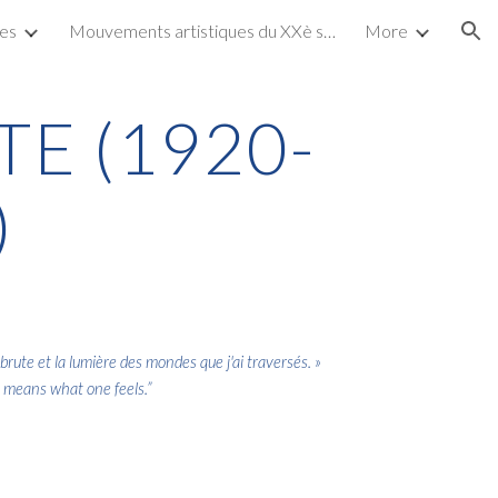
tes
Mouvements artistiques du XXè siècle
More
ion
E (1920-
)
rute et la lumière des mondes que j'ai traversés. »
own means what one feels.”