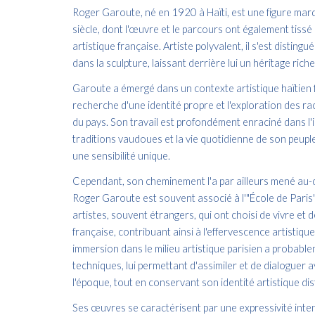
Roger Garoute, né en 1920 à Haïti, est une figure marq
siècle, dont l'œuvre et le parcours ont également tissé
artistique française. Artiste polyvalent, il s'est disting
dans la sculpture, laissant derrière lui un héritage rich
Garoute a émergé dans un contexte artistique haïtien 
recherche d'une identité propre et l'exploration des raci
du pays. Son travail est profondément enraciné dans l'
traditions vaudoues et la vie quotidienne de son peuple,
une sensibilité unique.
Cependant, son cheminement l'a par ailleurs mené au-d
Roger Garoute est souvent associé à l'"École de Pari
artistes, souvent étrangers, qui ont choisi de vivre et de
française, contribuant ainsi à l'effervescence artistiqu
immersion dans le milieu artistique parisien a probable
techniques, lui permettant d'assimiler et de dialoguer
l'époque, tout en conservant son identité artistique dist
Ses œuvres se caractérisent par une expressivité int