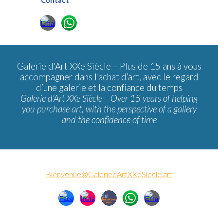
Contact
Galerie d'Art XXe Siècle –
Plus de 15 ans à vous
accompagner dans l’achat d’art, avec le regard
d’une galerie et la confiance du temps
Galerie d'Art XXe Siècle – Over 15 years of helping
you purchase art, with the perspective of a gallery
and the confidence of time
Bienvenue@GaleriedArtXXeSiecle.art