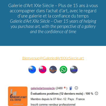
Galerie d'Art XXe Siècle –
Plus de 15 ans à vous
accompagner dans l’achat d’art, avec le regard
d’une galerie et la confiance du temps
Galerie d'Art XXe Siècle – Over 15 years of helping
you purchase art, with the perspective of a gallery
and the confidence of time
Bienvenue@GaleriedArtXXeSiecle.art