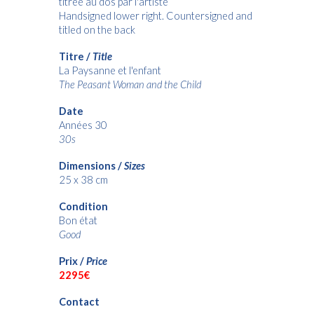
titrée au dos par l'artiste
Handsigned lower right. Countersigned and
titled on the back
Titre /
Title
La Paysanne et l'enfant
The Peasant Woman and the Child
Date
Années 30
30s
Dimensions /
Sizes
25 x 38 cm
Condition
Bon état
Good
Prix /
Price
2
295€
Contact