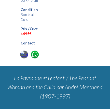
55 x 46 cm
Condition
Bon état
Good
Prix /
Price
4
495€
Contact
La Paysanne et l'enfant / The Peasant
Woman and the Child
par André Marchand
(1907-1997)