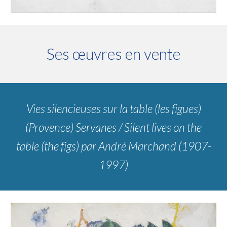
Ses œuvres en vente
Vies silencieuses sur la table (les figues)
(Provence) Servanes / Silent lives on the
table (the figs)
par André Marchand (1907-
1997)