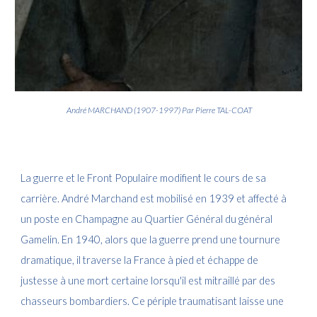
André
MARCHAND (1907-1997) Par Pierre TAL-COAT
L
a guerre et le Front Populaire modifient le cours de sa
carrière. André Marchand est mobilisé en 1939 et affecté à
un poste en Champagne au Quartier Général du général
Gamelin. En 1940, alors que la guerre prend une tournure
dramatique, il traverse la France à pied et échappe de
justesse à une mort certaine lorsqu'il est mitraillé par des
chasseurs bombardiers. Ce périple traumatisant laisse une