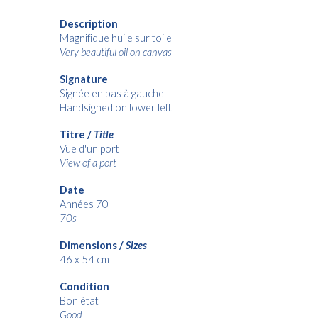
Description
Magnifique huile sur toile
Very beautiful oil on canvas
Signature
Signée en bas à gauche
Handsigned on lower left
Titre /
Title
Vue d'un port
View of a port
Date
Années 70
70s
Dimensions /
Sizes
46 x 54 cm
Condition
Bon état
Good