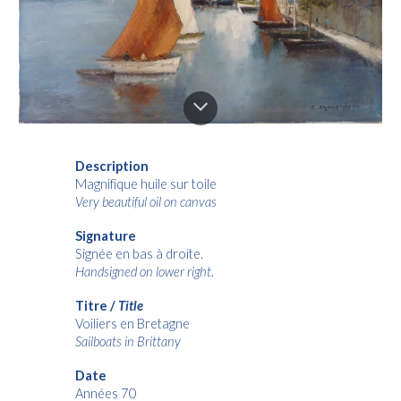
Description
Magnifique huile sur toile
Very beautiful oil on canvas
Signature
Signée en bas à droite.
Handsigned on lower right
.
Titre /
Title
Voiliers en Bretagne
Sailboats in Brittany
Date
Années 70