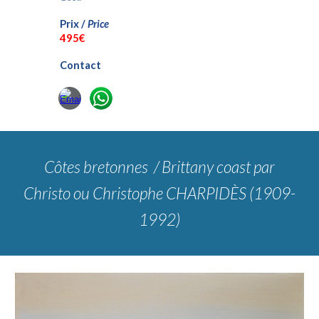
Prix /
Price
4
95€
Contact
Côtes bretonnes / Brittany coast
par
Christo ou Christophe CHARPIDÈS (1909-
1992)