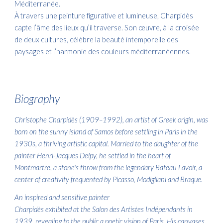
Méditerranée.
À travers une peinture figurative et lumineuse, Charpidès
capte l’âme des lieux qu’il traverse. Son œuvre, à la croisée
de deux cultures, célèbre la beauté intemporelle des
paysages et l’harmonie des couleurs méditerranéennes.
Biograph
y
Christophe Charpidès (1909–1992), an artist of Greek origin, was
born on the sunny island of Samos before settling in Paris in the
1930s, a thriving artistic capital. Married to the daughter of the
painter Henri-Jacques Delpy, he settled in the heart of
Montmartre, a stone's throw from the legendary Bateau-Lavoir, a
center of creativity frequented by Picasso, Modigliani and Braque.
An inspired and sensitive painter
Charpidès exhibited at the Salon des Artistes Indépendants in
1939, revealing to the public a poetic vision of Paris. His canvases,