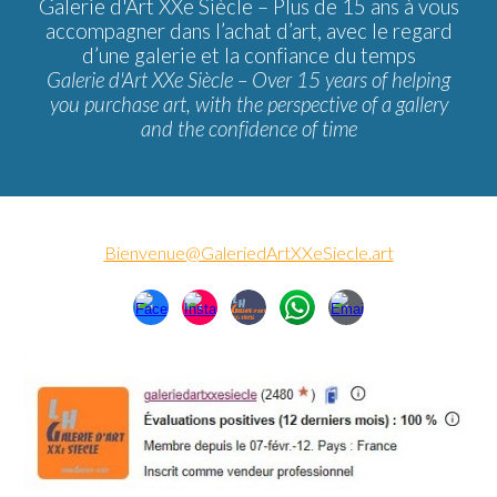
Galerie d'Art XXe Siècle –
Plus de 15 ans à vous
accompagner dans l’achat d’art, avec le regard
d’une galerie et la confiance du temps
Galerie d'Art XXe Siècle – Over 15 years of helping
you purchase art, with the perspective of a gallery
and the confidence of time
Bienvenue@GaleriedArtXXeSiecle.art