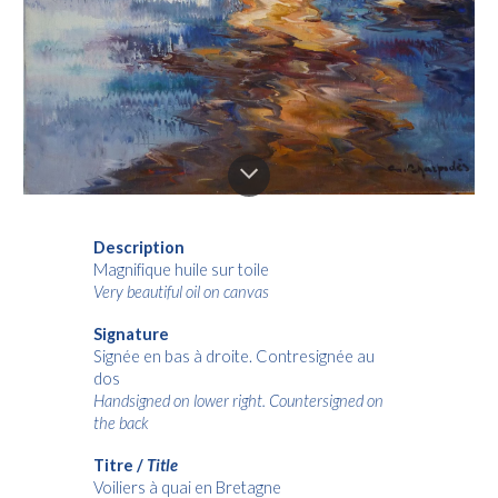
Description
Magnifique huile sur toile
Very beautiful oil on canvas
Signature
Signée en bas à droite. Contresignée au
dos
Handsigned on lower right. Countersigned on
the back
Titre /
Title
Voiliers à quai en Bretagne