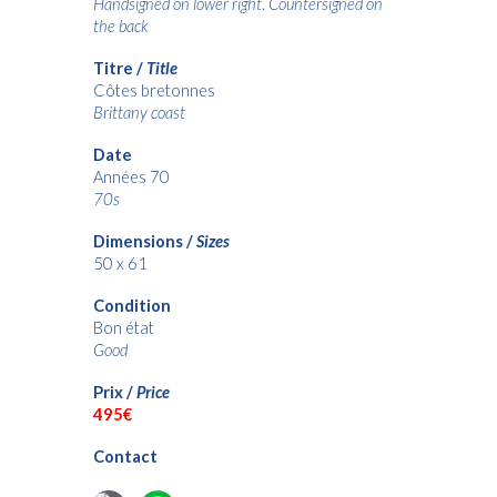
Handsigned on lower right
.
Countersigned on
the back
Titre /
Title
Côtes bretonnes
Brittany coast
Date
Années 70
70s
Dimensions /
Sizes
50 x 61
Condition
Bon état
Good
Prix /
Price
495€
Contact